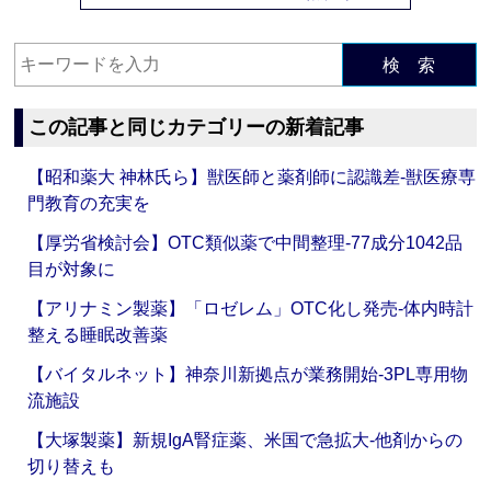
検 索
この記事と同じカテゴリーの新着記事
【昭和薬大 神林氏ら】獣医師と薬剤師に認識差‐獣医療専
門教育の充実を
【厚労省検討会】OTC類似薬で中間整理‐77成分1042品
目が対象に
【アリナミン製薬】「ロゼレム」OTC化し発売‐体内時計
整える睡眠改善薬
【バイタルネット】神奈川新拠点が業務開始‐3PL専用物
流施設
【大塚製薬】新規IgA腎症薬、米国で急拡大‐他剤からの
切り替えも