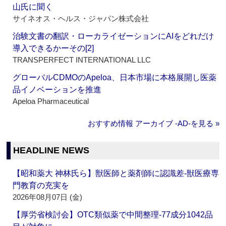
山氏に聞く
サイネオス・ヘルス・ジャパン株式会社
治験文書の翻訳・ローカライゼーションにAIをどれだけ
導入できるかーその[2]
TRANSPERFECT INTERNATIONAL LLC
グローバルCDMOのApeloa、日本市場に本格展開し医薬
品イノベーションを推進
Apeloa Pharmaceutical
おすすめ情報 アーカイブ ‐AD‐を見る »
HEADLINE NEWS
【昭和薬大 神林氏ら】獣医師と薬剤師に認識差‐獣医療専
門教育の充実を
2026年08月07日 (金)
【厚労省検討会】OTC類似薬で中間整理‐77成分1042品