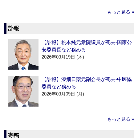
もっと見る »
訃報
【訃報】松本純元衆院議員が死去‐国家公
安委員長など務める
2026年03月19日 (木)
【訃報】漆畑日薬元副会長が死去‐中医協
委員など務める
2026年03月09日 (月)
もっと見る »
寄稿