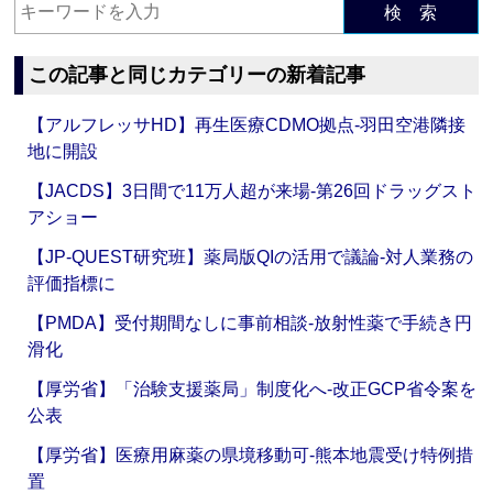
検 索
この記事と同じカテゴリーの新着記事
【アルフレッサHD】再生医療CDMO拠点‐羽田空港隣接
地に開設
【JACDS】3日間で11万人超が来場‐第26回ドラッグスト
アショー
【JP-QUEST研究班】薬局版QIの活用で議論‐対人業務の
評価指標に
【PMDA】受付期間なしに事前相談‐放射性薬で手続き円
滑化
【厚労省】「治験支援薬局」制度化へ‐改正GCP省令案を
公表
【厚労省】医療用麻薬の県境移動可‐熊本地震受け特例措
置