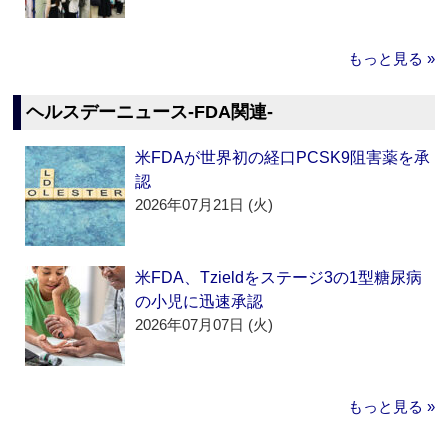
もっと見る »
ヘルスデーニュース‐FDA関連‐
米FDAが世界初の経口PCSK9阻害薬を承
認
2026年07月21日 (火)
米FDA、Tzieldをステージ3の1型糖尿病
の小児に迅速承認
2026年07月07日 (火)
もっと見る »