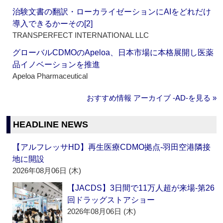
治験文書の翻訳・ローカライゼーションにAIをどれだけ
導入できるかーその[2]
TRANSPERFECT INTERNATIONAL LLC
グローバルCDMOのApeloa、日本市場に本格展開し医薬
品イノベーションを推進
Apeloa Pharmaceutical
おすすめ情報 アーカイブ ‐AD‐を見る »
HEADLINE NEWS
【アルフレッサHD】再生医療CDMO拠点‐羽田空港隣接
地に開設
2026年08月06日 (木)
【JACDS】3日間で11万人超が来場‐第26
回ドラッグストアショー
2026年08月06日 (木)