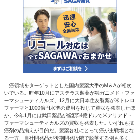
癌領域をターゲットとした国内製薬大手のM＆Aが相次
いでいる。昨年10月にアステラス製薬が独ガニメド・ファ
ーマシューティカルズ、12月に大日本住友製薬が米トレロ
ファーマと1000億円水準の費用を投じて買収を発表したほ
か、今年1月には武田薬品が総額54億ドルで米アリアド・
ファーマシューティカルズの買収を発表した。いずれも抗
癌剤の品揃えが目的だ。製薬各社にとって癌が主戦場とな
る一方、自社開発品が後期開発段階で脱落する例も多く、