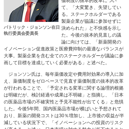
価制度の抜本的改革につい
て、「大変驚き、失望してい
る。ステークホルダーである
製薬企業が協議に参加せずに
パトリック・ジョンソン在日
決められた」と不快感を示し
執行委員会委員長
た。今後の抜本的見直しの議
論に向けては、「新薬開発の
イノベーション促進政策と医療費抑制の最適なバランスが
大事。製薬企業を含む全てのステークホルダーが議論に参
画して目標を達成していく必要がある」と述べた。
ジョンソン氏は、毎年薬価改定や費用対効果の導入に加
え、薬価制度をゼロベースで見直す薬価制度の抜本的改革
が行われることで、「予定される変革に関する論理的根拠
は明確だが、検討経過や成果は不明確」と指摘し、「日本
の医薬品市場の不確実性と予見不能性が出てくる」と危惧
した。今後5年間、国内医薬品市場が横ばいと予想されて
おり、新薬の開発コストは30％増加し、上市後の収益が半
減している状況下で、「イノベーションへの投資のリスク