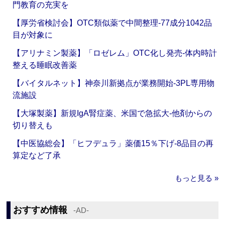
門教育の充実を
【厚労省検討会】OTC類似薬で中間整理‐77成分1042品
目が対象に
【アリナミン製薬】「ロゼレム」OTC化し発売‐体内時計
整える睡眠改善薬
【バイタルネット】神奈川新拠点が業務開始‐3PL専用物
流施設
【大塚製薬】新規IgA腎症薬、米国で急拡大‐他剤からの
切り替えも
【中医協総会】「ヒフデュラ」薬価15％下げ‐8品目の再
算定など了承
もっと見る »
おすすめ情報
‐AD‐