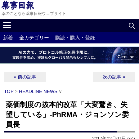
薬のことなら薬事日報ウェブサイト
新着
全カテゴリー
購読・購入・登録
« 前の記事
次の記事 »
TOP
>
HEADLINE NEWS
∨
薬価制度の抜本的改革「大変驚き、失
望している」‐PhRMA・ジョンソン委
員長
2017年02月07日 (火)