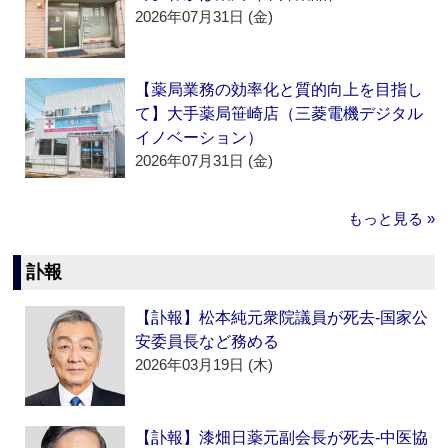
2026年07月31日 (金)
【薬局業務の効率化と質的向上を目指し
て】大手薬局笹崎店（三菱電機デジタル
イノベーション）
2026年07月31日 (金)
もっと見る »
訃報
【訃報】松本純元衆院議員が死去‐国家公
安委員長など務める
2026年03月19日 (木)
【訃報】漆畑日薬元副会長が死去‐中医協