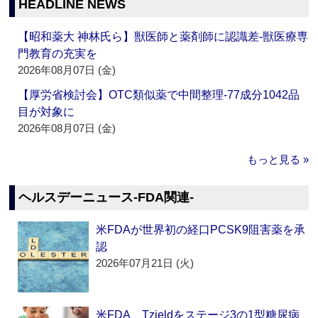
HEADLINE NEWS
【昭和薬大 神林氏ら】獣医師と薬剤師に認識差‐獣医療専
門教育の充実を
2026年08月07日 (金)
【厚労省検討会】OTC類似薬で中間整理‐77成分1042品
目が対象に
2026年08月07日 (金)
もっと見る »
ヘルスデーニュース‐FDA関連‐
米FDAが世界初の経口PCSK9阻害薬を承
認
2026年07月21日 (火)
米FDA、Tzieldをステージ3の1型糖尿病