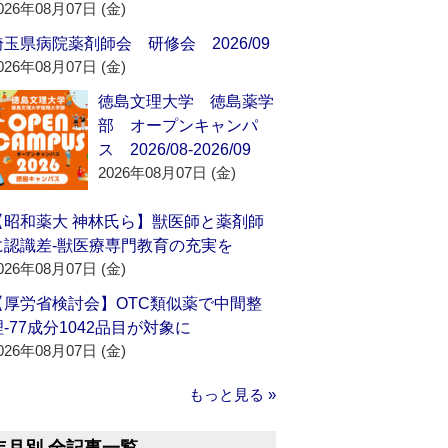
026年08月07日 (金)
埼玉県病院薬剤師会 研修会 2026/09
026年08月07日 (金)
徳島文理大学 徳島薬学
部 オープンキャンパ
ス 2026/08-2026/09
2026年08月07日 (金)
【昭和薬大 神林氏ら】獣医師と薬剤師
に認識差‐獣医療専門教育の充実を
026年08月07日 (金)
【厚労省検討会】OTC類似薬で中間整
理‐77成分1042品目が対象に
026年08月07日 (金)
もっと見る »