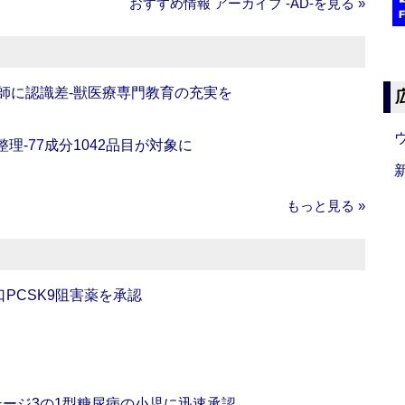
おすすめ情報 アーカイブ ‐AD‐を見る »
師に認識差‐獣医療専門教育の充実を
理‐77成分1042品目が対象に
もっと見る »
口PCSK9阻害薬を承認
をステージ3の1型糖尿病の小児に迅速承認