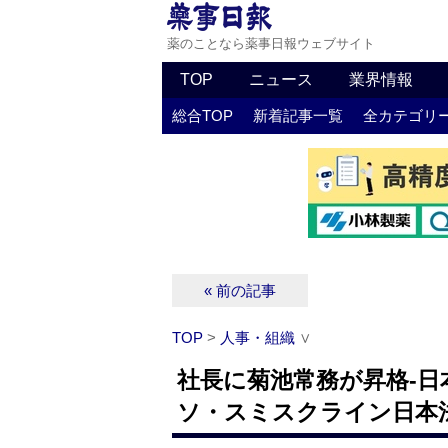
薬のことなら薬事日報ウェブサイト
TOP
ニュース
業界情報
総合TOP
新着記事一覧
全カテゴリ
« 前の記事
TOP
>
人事・組織
∨
社長に菊池常務が昇格‐
ソ・スミスクライン日本