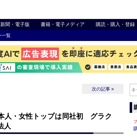
新聞・電子版
書籍・電子メディア
購読・購入・登録
ー一覧
次の記事 »
日本人・女性トップは同社初 グラク
法人