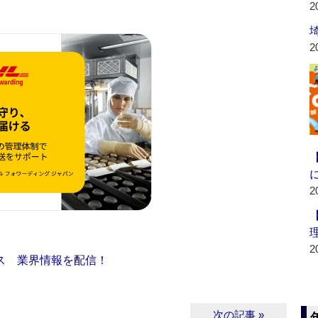
2
2
2
2
ス 業界情報を配信！
次の記事 »