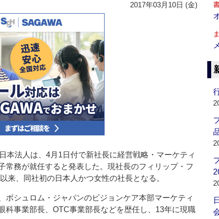
2017年03月10日 (金)
行
2
品
2
日本法人は、4月1日付で新社長に経営戦略・マーケティ
子常務が就任すると発表した。現社長のフィリップ・フ
2
足以来、同社初の日本人かつ女性の社長となる。
2
、ボシュロム・ジャパンのビジョンケア本部マーケティ
眼科事業部長、OTC事業部長などを歴任し、13年に現職
会