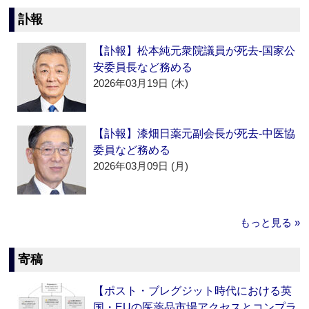
訃報
【訃報】松本純元衆院議員が死去‐国家公
安委員長など務める
2026年03月19日 (木)
【訃報】漆畑日薬元副会長が死去‐中医協
委員など務める
2026年03月09日 (月)
もっと見る »
寄稿
【ポスト・ブレグジット時代における英
国・EUの医薬品市場アクセスとコンプラ