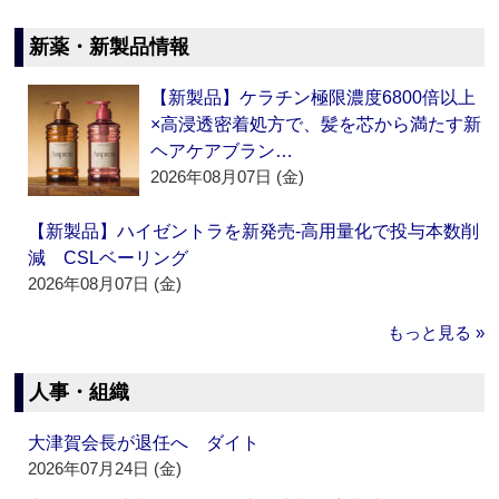
新薬・新製品情報
【新製品】ケラチン極限濃度6800倍以上
×高浸透密着処方で、髪を芯から満たす新
ヘアケアブラン…
2026年08月07日 (金)
【新製品】ハイゼントラを新発売‐高用量化で投与本数削
減 CSLベーリング
2026年08月07日 (金)
もっと見る »
人事・組織
大津賀会長が退任へ ダイト
2026年07月24日 (金)