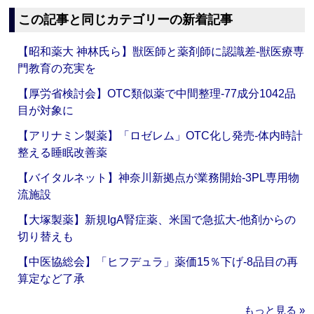
この記事と同じカテゴリーの新着記事
【昭和薬大 神林氏ら】獣医師と薬剤師に認識差‐獣医療専
門教育の充実を
【厚労省検討会】OTC類似薬で中間整理‐77成分1042品
目が対象に
【アリナミン製薬】「ロゼレム」OTC化し発売‐体内時計
整える睡眠改善薬
【バイタルネット】神奈川新拠点が業務開始‐3PL専用物
流施設
【大塚製薬】新規IgA腎症薬、米国で急拡大‐他剤からの
切り替えも
【中医協総会】「ヒフデュラ」薬価15％下げ‐8品目の再
算定など了承
もっと見る »