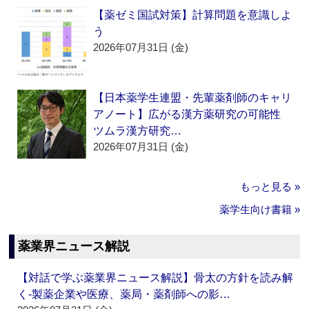
【薬ゼミ国試対策】計算問題を意識しよ
う
2026年07月31日 (金)
【日本薬学生連盟・先輩薬剤師のキャリ
アノート】広がる漢方薬研究の可能性
ツムラ漢方研究…
2026年07月31日 (金)
もっと見る »
薬学生向け書籍 »
薬業界ニュース解説
【対話で学ぶ薬業界ニュース解説】骨太の方針を読み解
く‐製薬企業や医療、薬局・薬剤師への影…