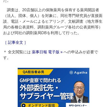
た。
調査は、20店舗以上の保険薬局を保有する薬局開設者
（法人、団体、個人）を対象に、同社専門研究員が直接面
談、電話・メールによるヒアリング、文献調査（地方厚生
局の各種公表資料、調剤薬局グループ各社の公表資料等）
および同社の調剤薬局DBを利用して行った。
［ 記事全文 ］
＊ 全文閲覧には
薬事日報 電子版 »
への申込みが必要で
す。