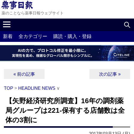
薬のことなら薬事日報ウェブサイト
新着
全カテゴリー
購読・購入・登録
« 前の記事
次の記事 »
TOP
>
HEADLINE NEWS
∨
【矢野経済研究所調査】16年の調剤薬
局グループは221‐保有する店舗数は全
体の3割に
2017年03月13日 (月)