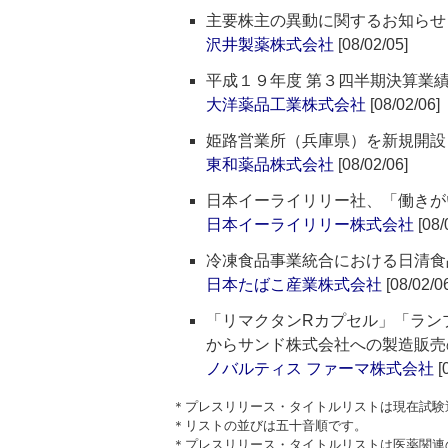
主要株主の異動に関するお知らせ
沢井製薬株式会社
[08/02/05]
平成１９年度 第３四半期決算業
大洋薬品工業株式会社
[08/02/06]
姫路営業所（兵庫県）を新規開設
東和薬品株式会社
[08/02/06]
日本イーライリリー社、「働きが
日本イーライリリー株式会社
[08/
冷凍食品事業統合における日清食
日本たばこ産業株式会社
[08/02/0
「リマクタンRカプセル」「ランプ
からサンド株式会社への製造販売
ノバルティス ファーマ株式会社
[
＊プレスリリース・タイトルリストは現在試験
＊リストの並びは五十音順です。
＊プレスリリース・タイトルリストは医薬関連