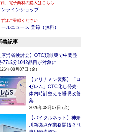
書籍、電子商材の購入はこちら
オンラインショップ
まずはご登録ください
メールニュース 登録（無料）
新着記事
【厚労省検討会】OTC類似薬で中間整
理‐77成分1042品目が対象に
026年08月07日 (金)
【アリナミン製薬】「ロ
ゼレム」OTC化し発売‐
体内時計整える睡眠改善
薬
2026年08月07日 (金)
【バイタルネット】神奈
川新拠点が業務開始‐3PL
専用物流施設