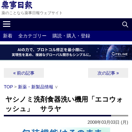
薬のことなら薬事日報ウェブサイト
新着
全カテゴリー
購読・購入・登録
« 前の記事
次の記事 »
TOP
>
新薬・新製品情報
∨
ヤシノミ洗剤食器洗い機用「エコウォ
ッシュ」 サラヤ
2008年03月03日 (月)