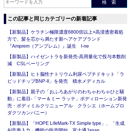
検 索
この記事と同じカテゴリーの新着記事
【新製品】ケラチン極限濃度6800倍以上×高浸透密着処
方で、髪を芯から満たす新ヘアケアブランド
『Amprem（アンプレム）』誕生 I-ne
【新製品】ハイゼントラを新発売‐高用量化で投与本数削
減 CSLベーリング
【新製品】ヒト脳性ナトリウム利尿ペプチドキット「ラ
ピッドチップBNP-II」を発売 積水メディカル
【新製品】親子の「おふろあがりのわちゃわちゃひと騒
動」に着目‐「マー＆ミー ラッテ」ボディローション新発
売・ボディミルクリニューアル クラシエ（ホームプロ
ダクツカンパニー）
【新製品】「HOPE LifeMark-TX Simple type」、「生成
AI音声入力」機能の販売開始 富士通Japan