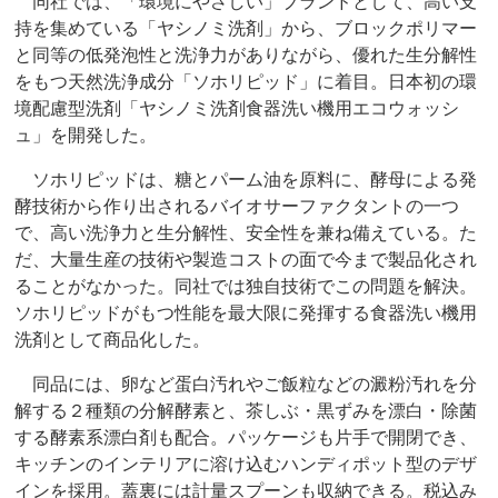
同社では、「環境にやさしい」ブランドとして、高い支
持を集めている「ヤシノミ洗剤」から、ブロックポリマー
と同等の低発泡性と洗浄力がありながら、優れた生分解性
をもつ天然洗浄成分「ソホリピッド」に着目。日本初の環
境配慮型洗剤「ヤシノミ洗剤食器洗い機用エコウォッシ
ュ」を開発した。
ソホリピッドは、糖とパーム油を原料に、酵母による発
酵技術から作り出されるバイオサーファクタントの一つ
で、高い洗浄力と生分解性、安全性を兼ね備えている。た
だ、大量生産の技術や製造コストの面で今まで製品化され
ることがなかった。同社では独自技術でこの問題を解決。
ソホリピッドがもつ性能を最大限に発揮する食器洗い機用
洗剤として商品化した。
同品には、卵など蛋白汚れやご飯粒などの澱粉汚れを分
解する２種類の分解酵素と、茶しぶ・黒ずみを漂白・除菌
する酵素系漂白剤も配合。パッケージも片手で開閉でき、
キッチンのインテリアに溶け込むハンディポット型のデザ
インを採用。蓋裏には計量スプーンも収納できる。税込み