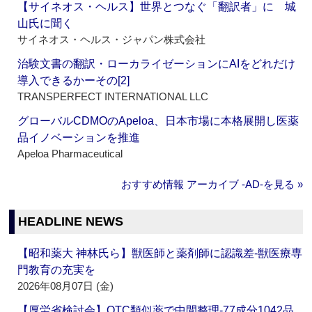
【サイネオス・ヘルス】世界とつなぐ「翻訳者」に 城
山氏に聞く
サイネオス・ヘルス・ジャパン株式会社
治験文書の翻訳・ローカライゼーションにAIをどれだけ
導入できるかーその[2]
TRANSPERFECT INTERNATIONAL LLC
グローバルCDMOのApeloa、日本市場に本格展開し医薬
品イノベーションを推進
Apeloa Pharmaceutical
おすすめ情報 アーカイブ ‐AD‐を見る »
HEADLINE NEWS
【昭和薬大 神林氏ら】獣医師と薬剤師に認識差‐獣医療専
門教育の充実を
2026年08月07日 (金)
【厚労省検討会】OTC類似薬で中間整理‐77成分1042品