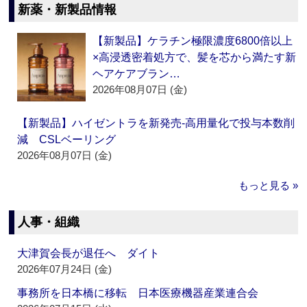
新薬・新製品情報
【新製品】ケラチン極限濃度6800倍以上
×高浸透密着処方で、髪を芯から満たす新
ヘアケアブラン…
2026年08月07日 (金)
【新製品】ハイゼントラを新発売‐高用量化で投与本数削
減 CSLベーリング
2026年08月07日 (金)
もっと見る »
人事・組織
大津賀会長が退任へ ダイト
2026年07月24日 (金)
事務所を日本橋に移転 日本医療機器産業連合会