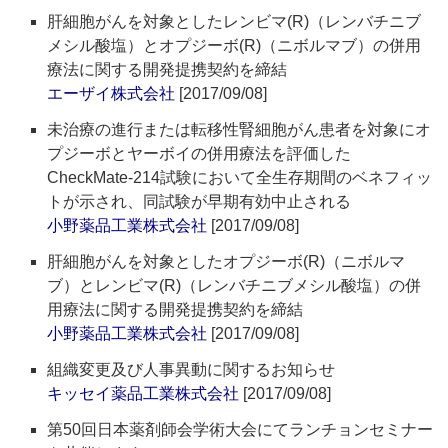
肝細胞がんを対象としたレンビマ(R)（レンバチニブ
メシル酸塩）とオプジーボ(R)（ニボルマブ）の併用
療法に関する開発提携契約を締結
エーザイ株式会社
[2017/09/08]
未治療の進行または転移性腎細胞がん患者を対象にオ
プジーボとヤーボイの併用療法を評価した
CheckMate-214試験において全生存期間のベネフィッ
トが示され、同試験が早期有効中止される
小野薬品工業株式会社
[2017/09/08]
肝細胞がんを対象としたオプジーボ(R)（ニボルマ
ブ）とレンビマ(R)（レンバチニブメシル酸塩）の併
用療法に関する開発提携契約を締結
小野薬品工業株式会社
[2017/09/08]
組織変更及び人事異動に関するお知らせ
キッセイ薬品工業株式会社
[2017/09/08]
第50回日本薬剤師会学術大会にてランチョンセミナー