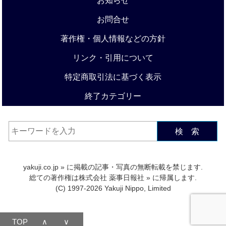
お知らせ
お問合せ
著作権・個人情報などの方針
リンク・引用について
特定商取引法に基づく表示
終了カテゴリー
検 索
yakuji.co.jp
» に掲載の記事・写真の無断転載を禁じます.
総ての著作権は
株式会社 薬事日報社
» に帰属します.
(C) 1997-2026 Yakuji Nippo, Limited
TOP
∧
∨