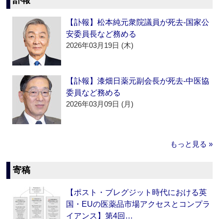
訃報
【訃報】松本純元衆院議員が死去‐国家公
安委員長など務める
2026年03月19日 (木)
【訃報】漆畑日薬元副会長が死去‐中医協
委員など務める
2026年03月09日 (月)
もっと見る »
寄稿
【ポスト・ブレグジット時代における英
国・EUの医薬品市場アクセスとコンプラ
イアンス】第4回…