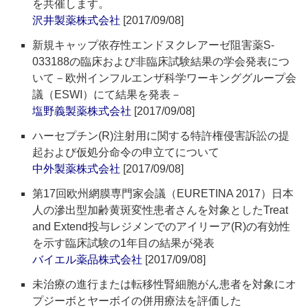
を共催します。
沢井製薬株式会社
[2017/09/08]
新規キャップ依存性エンドヌクレアーゼ阻害薬S-
033188の臨床および非臨床試験結果の学会発表につ
いて－欧州インフルエンザ科学ワーキンググループ会
議（ESWI）にて結果を発表－
塩野義製薬株式会社
[2017/09/08]
ハーセプチン(R)注射用に関する特許権侵害訴訟の提
起および仮処分命令の申立てについて
中外製薬株式会社
[2017/09/08]
第17回欧州網膜専門家会議（EURETINA 2017）日本
人の滲出型加齢黄斑変性患者さんを対象としたTreat
and Extend投与レジメンでのアイリーア(R)の有効性
を示す臨床試験の1年目の結果が発表
バイエル薬品株式会社
[2017/09/08]
未治療の進行または転移性腎細胞がん患者を対象にオ
プジーボとヤーボイの併用療法を評価した