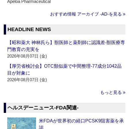
Apeloa Pharmaceutical
おすすめ情報 アーカイブ ‐AD‐を見る »
HEADLINE NEWS
【昭和薬大 神林氏ら】獣医師と薬剤師に認識差‐獣医療専
門教育の充実を
2026年08月07日 (金)
【厚労省検討会】OTC類似薬で中間整理‐77成分1042品
目が対象に
2026年08月07日 (金)
もっと見る »
ヘルスデーニュース‐FDA関連‐
米FDAが世界初の経口PCSK9阻害薬を承
認