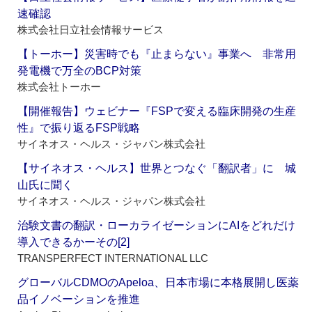
速確認
株式会社日立社会情報サービス
【トーホー】災害時でも『止まらない』事業へ 非常用
発電機で万全のBCP対策
株式会社トーホー
【開催報告】ウェビナー『FSPで変える臨床開発の生産
性』で振り返るFSP戦略
サイネオス・ヘルス・ジャパン株式会社
【サイネオス・ヘルス】世界とつなぐ「翻訳者」に 城
山氏に聞く
サイネオス・ヘルス・ジャパン株式会社
治験文書の翻訳・ローカライゼーションにAIをどれだけ
導入できるかーその[2]
TRANSPERFECT INTERNATIONAL LLC
グローバルCDMOのApeloa、日本市場に本格展開し医薬
品イノベーションを推進