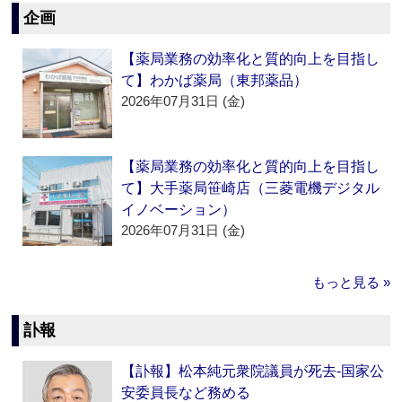
企画
【薬局業務の効率化と質的向上を目指し
て】わかば薬局（東邦薬品）
2026年07月31日 (金)
【薬局業務の効率化と質的向上を目指し
て】大手薬局笹崎店（三菱電機デジタル
イノベーション）
2026年07月31日 (金)
もっと見る »
訃報
【訃報】松本純元衆院議員が死去‐国家公
安委員長など務める