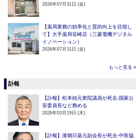
2026年07月31日 (金)
【薬局業務の効率化と質的向上を目指し
て】大手薬局笹崎店（三菱電機デジタル
イノベーション）
2026年07月31日 (金)
もっと見る »
訃報
【訃報】松本純元衆院議員が死去‐国家公
安委員長など務める
2026年03月19日 (木)
【訃報】漆畑日薬元副会長が死去‐中医協