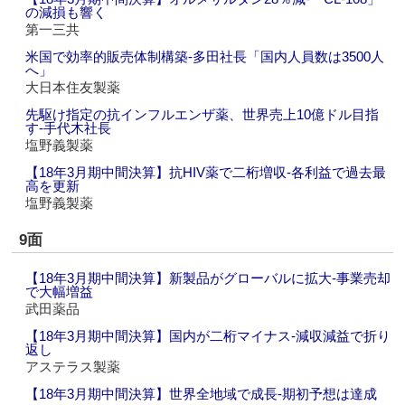
の減損も響く
第一三共
米国で効率的販売体制構築‐多田社長「国内人員数は3500人
へ」
大日本住友製薬
先駆け指定の抗インフルエンザ薬、世界売上10億ドル目指
す‐手代木社長
塩野義製薬
【18年3月期中間決算】抗HIV薬で二桁増収‐各利益で過去最
高を更新
塩野義製薬
9面
【18年3月期中間決算】新製品がグローバルに拡大‐事業売却
で大幅増益
武田薬品
【18年3月期中間決算】国内が二桁マイナス‐減収減益で折り
返し
アステラス製薬
【18年3月期中間決算】世界全地域で成長‐期初予想は達成