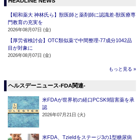
HEADLINE NEWS
【昭和薬大 神林氏ら】獣医師と薬剤師に認識差‐獣医療専
門教育の充実を
2026年08月07日 (金)
【厚労省検討会】OTC類似薬で中間整理‐77成分1042品
目が対象に
2026年08月07日 (金)
もっと見る »
ヘルスデーニュース‐FDA関連‐
米FDAが世界初の経口PCSK9阻害薬を承
認
2026年07月21日 (火)
米FDA、Tzieldをステージ3の1型糖尿病