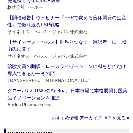
発電機で万全のBCP対策
株式会社トーホー
【開催報告】ウェビナー『FSPで変える臨床開発の生産
性』で振り返るFSP戦略
サイネオス・ヘルス・ジャパン株式会社
【サイネオス・ヘルス】世界とつなぐ「翻訳者」に 城
山氏に聞く
サイネオス・ヘルス・ジャパン株式会社
治験文書の翻訳・ローカライゼーションにAIをどれだけ
導入できるかーその[2]
TRANSPERFECT INTERNATIONAL LLC
グローバルCDMOのApeloa、日本市場に本格展開し医薬
品イノベーションを推進
Apeloa Pharmaceutical
おすすめ情報 アーカイブ ‐AD‐を見る »