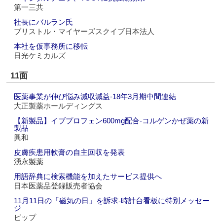
第一三共
社長にバルラン氏
ブリストル・マイヤーズスクイブ日本法人
本社を仮事務所に移転
日光ケミカルズ
11面
医薬事業が伸び悩み減収減益‐18年3月期中間連結
大正製薬ホールディングス
【新製品】イブプロフェン600mg配合‐コルゲンかぜ薬の新
製品
興和
皮膚疾患用軟膏の自主回収を発表
湧永製薬
用語辞典に検索機能を加えたサービス提供へ
日本医薬品登録販売者協会
11月11日の「磁気の日」を訴求‐時計台看板に特別メッセー
ジ
ピップ