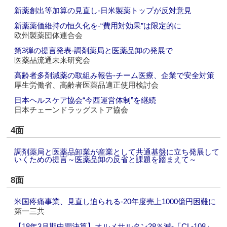
新薬創出等加算の見直し‐日米製薬トップが反対意見
新薬薬価維持の恒久化を‐“費用対効果”は限定的に
欧州製薬団体連合会
第3弾の提言発表‐調剤薬局と医薬品卸の発展で
医薬品流通未来研究会
高齢者多剤減薬の取組み報告‐チーム医療、企業で安全対策
厚生労働省、高齢者医薬品適正使用検討会
日本ヘルスケア協会“今西運営体制”を継続
日本チェーンドラッグストア協会
4面
調剤薬局と医薬品卸業が産業として共通基盤に立ち発展して
いくための提言～医薬品卸の反省と課題を踏まえて～
8面
米国疼痛事業、見直し迫られる‐20年度売上1000億円困難に
第一三共
【18年3月期中間決算】オルメサルタン28％減‐「CL-108」