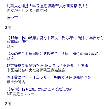
明薬大と連携大学院協定‐薬剤部員が研究指導担う
国立がんセンター東病院
無季言
2面
【17年「秋の勲章」発令】津波古氏ら3氏に瑞中、業界から
藤重氏が旭中
政府
【秋の褒章】橋田氏に紫綬褒章、太田、植竹両氏は藍綬
政府
処方提案で薬剤減を評価‐日医は「不必要」と主張
中医協総会中央社会保険医療協議会
降圧薬にフォーミュラリー「明確な使用優先順位を」
厚生労働省
【短信】12月10日に第24回MR認定試験
MR認定センター
3面