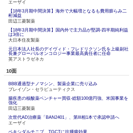
エーザイ
【18年3月期中間決算】海外で大幅増となるも費用膨らみ二
桁減益
田辺三菱製薬
【18年3月期中間決算】国内外で主力品が堅調‐四半期純利益
は3倍に
大日本住友製薬
元日本法人社長のデイヴィド・フレドリクソン氏を上級副社
長兼グローバルオンコロジー事業最高責任者に任命
英アストラゼネカ
10面
BBB通過型ナノマシン、製薬企業に売り込み
ブレイゾン・セラピューティクス
腸疾患の核酸薬ベンチャー買収‐総額100億円強、米国事業を
強化
田辺三菱製薬
次世代AD治療薬「BAN2401」、第III相1本で承認申請へ
エーザイ
ペキシダルチニブ、TGCTに抗腫瘍効果