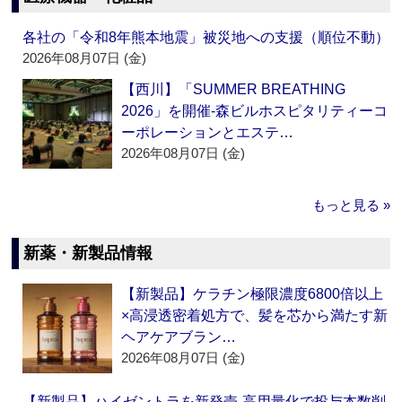
各社の「令和8年熊本地震」被災地への支援（順位不動）
2026年08月07日 (金)
【西川】「SUMMER BREATHING
2026」を開催‐森ビルホスピタリティーコ
ーポレーションとエステ…
2026年08月07日 (金)
もっと見る »
新薬・新製品情報
【新製品】ケラチン極限濃度6800倍以上
×高浸透密着処方で、髪を芯から満たす新
ヘアケアブラン…
2026年08月07日 (金)
【新製品】ハイゼントラを新発売‐高用量化で投与本数削