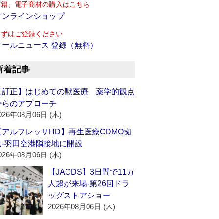
書籍、電子商材の購入はこちら
オンラインショップ
まずはご登録ください
メールニュース 登録（無料）
新着記事
【訂正】はじめての獣医療 薬学的観点
からのアプローチ
026年08月06日 (木)
【アルフレッサHD】再生医療CDMO拠
点‐羽田空港隣接地に開設
026年08月06日 (木)
【JACDS】3日間で11万
人超が来場‐第26回ドラ
ッグストアショー
2026年08月06日 (木)