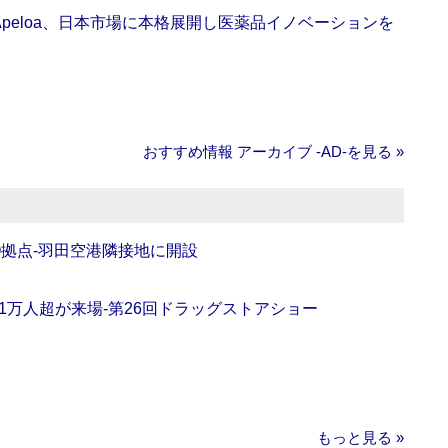
Apeloa、日本市場に本格展開し医薬品イノベーションを
おすすめ情報 アーカイブ ‐AD‐を見る »
O拠点‐羽田空港隣接地に開設
11万人超が来場‐第26回ドラッグストアショー
もっと見る »