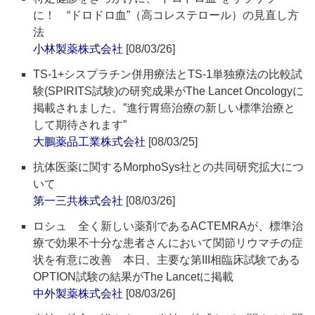
に！ “ドロドロ血”（高コレステロール）の見直し方
法
小林製薬株式会社
[08/03/26]
TS-1+シスプラチン併用療法とTS-1単独療法の比較試
験(SPIRITS試験)の研究成果がThe Lancet Oncologyに
掲載されました。”進行胃癌治療の新しい標準治療と
して期待されます”
大鵬薬品工業株式会社
[08/03/25]
抗体医薬に関するMorphoSys社との共同研究拡大につ
いて
第一三共株式会社
[08/03/26]
ロシュ 全く新しい薬剤であるACTEMRAが、標準治
療で効果不十分な患者さんにおいて関節リウマチの症
状を有意に改善 本日、主要な第III相臨床試験である
OPTION試験の結果がThe Lancetに掲載
中外製薬株式会社
[08/03/26]