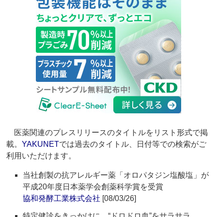
医薬関連のプレスリリースのタイトルをリスト形式で掲
載。
YAKUNET
では過去のタイトル、日付等での検索がご
利用いただけます。
当社創製の抗アレルギー薬「オロパタジン塩酸塩」が
平成20年度日本薬学会創薬科学賞を受賞
協和発酵工業株式会社
[08/03/26]
特定健診をきっかけに、“ドロドロ血”をサラサラ