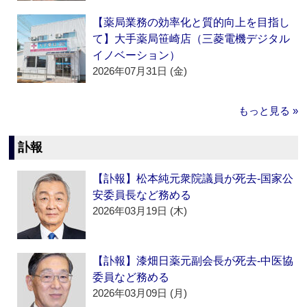
【薬局業務の効率化と質的向上を目指し
て】大手薬局笹崎店（三菱電機デジタル
イノベーション）
2026年07月31日 (金)
もっと見る »
訃報
【訃報】松本純元衆院議員が死去‐国家公
安委員長など務める
2026年03月19日 (木)
【訃報】漆畑日薬元副会長が死去‐中医協
委員など務める
2026年03月09日 (月)