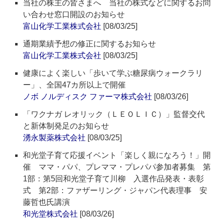
当社の株主の皆さまへ 当社の株式などに関するお問
い合わせ窓口開設のお知らせ
富山化学工業株式会社
[08/03/25]
通期業績予想の修正に関するお知らせ
富山化学工業株式会社
[08/03/25]
健康によく楽しい「歩いて学ぶ糖尿病ウォークラリ
ー」、全国47カ所以上で開催
ノボ ノルディスク ファーマ株式会社
[08/03/26]
「ワクナガ レオリック（ＬＥＯＬＩＣ）」監督交代
と新体制発足のお知らせ
湧永製薬株式会社
[08/03/25]
和光堂子育て応援イベント「楽しく親になろう！」開
催 ママ・パパ、プレママ・プレパパ参加者募集 第
1部：第5回和光堂子育て川柳 入選作品発表・表彰
式 第2部：ファザーリング・ジャパン代表理事 安
藤哲也氏講演
和光堂株式会社
[08/03/26]