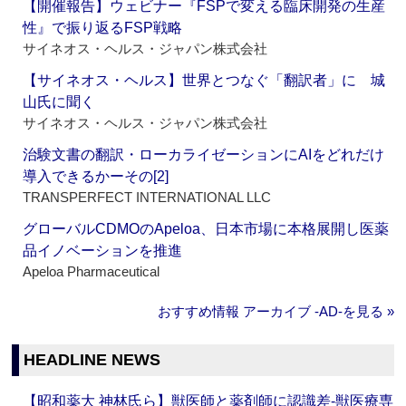
【開催報告】ウェビナー『FSPで変える臨床開発の生産
性』で振り返るFSP戦略
サイネオス・ヘルス・ジャパン株式会社
【サイネオス・ヘルス】世界とつなぐ「翻訳者」に 城
山氏に聞く
サイネオス・ヘルス・ジャパン株式会社
治験文書の翻訳・ローカライゼーションにAIをどれだけ
導入できるかーその[2]
TRANSPERFECT INTERNATIONAL LLC
グローバルCDMOのApeloa、日本市場に本格展開し医薬
品イノベーションを推進
Apeloa Pharmaceutical
おすすめ情報 アーカイブ ‐AD‐を見る »
HEADLINE NEWS
【昭和薬大 神林氏ら】獣医師と薬剤師に認識差‐獣医療専