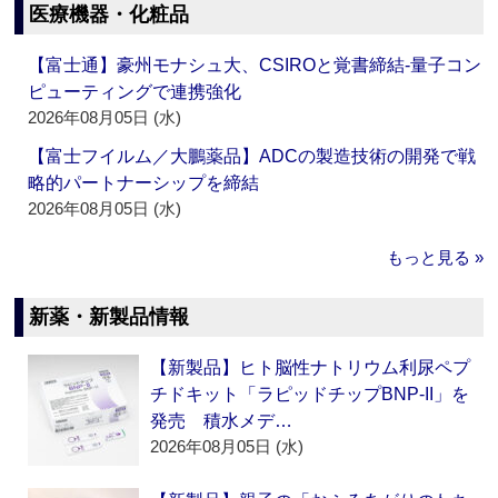
医療機器・化粧品
【富士通】豪州モナシュ大、CSIROと覚書締結‐量子コン
ピューティングで連携強化
2026年08月05日 (水)
【富士フイルム／大鵬薬品】ADCの製造技術の開発で戦
略的パートナーシップを締結
2026年08月05日 (水)
もっと見る »
新薬・新製品情報
【新製品】ヒト脳性ナトリウム利尿ペプ
チドキット「ラピッドチップBNP-II」を
発売 積水メデ…
2026年08月05日 (水)