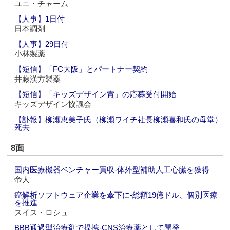
ユニ・チャーム
【人事】1日付
日本調剤
【人事】29日付
小林製薬
【短信】「FC大阪」とパートナー契約
井藤漢方製薬
【短信】「キッズデザイン賞」の応募受付開始
キッズデザイン協議会
【訃報】柳瀬恵美子氏（柳瀬ワイチ社長柳瀬喜和氏の母堂）
死去
8面
国内医療機器ベンチャー買収‐体外型補助人工心臓を獲得
帝人
癌解析ソフトウェア企業を傘下に‐総額19億ドル、個別医療
を推進
スイス・ロシュ
BBB通過型治療剤で提携‐CNS治療薬として開発