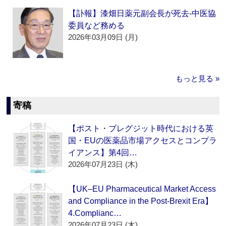
【訃報】漆畑日薬元副会長が死去‐中医協
委員など務める
2026年03月09日 (月)
もっと見る »
寄稿
【ポスト・ブレグジット時代における英
国・EUの医薬品市場アクセスとコンプラ
イアンス】第4回…
2026年07月23日 (木)
【UK–EU Pharmaceutical Market Access
and Compliance in the Post-Brexit Era】
4.Complianc…
2026年07月23日 (木)