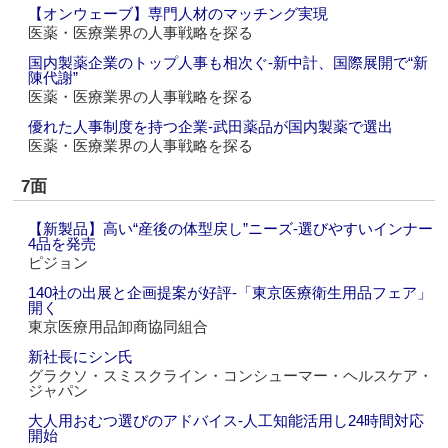
【オンウェーブ】専門人材のマッチング実現
医薬・医療業界の人事戦略を探る
国内製薬企業のトップ人事も相次ぐ‐新中計、国際展開で“新
陳代謝”
医薬・医療業界の人事戦略を探る
優れた人事制度を持つ企業‐武田薬品が国内製薬で選出
医薬・医療業界の人事戦略を探る
7面
【新製品】高い“産後の体型戻し”ニーズ‐選びやすいインナー
4品を発売
ピジョン
140社の出展と企画提案が好評‐「東京医療衛生用品フェア」
開く
東京医療用品卸商協同組合
新社長にシン氏
グラクソ・スミスクライン・コンシューマー・ヘルスケア・
ジャパン
大人用おむつ選びのアドバイス‐人工知能活用し24時間対応
開始