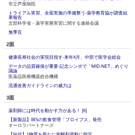
市立芦屋病院
トライアル実習、全面実施の準備整う‐薬学教育協が調査結
果報告
文部科学省・薬学実務実習に関する連絡会議
無季言
2面
健康長寿社会の実現目指す‐来年4月、中部で医学会総会
データの品質確保が重要‐記念シンポで「MID-NET」めぐり
議論
医薬品医療機器総合機構
流通改善ガイドラインの威力は
3面
薬剤師には時代を動かす力がある！ [6]
【新製品】IBSの飲食管理「プロイブス」発売
オーロラパートナーズ
【短信】1物質を新たに覚醒剤原料に指定