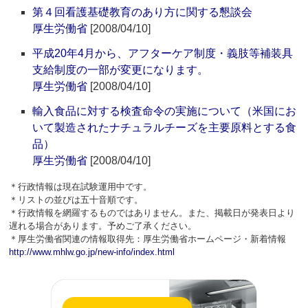
第４回看護基礎教育のあり方に関する懇談会
厚生労働省
[2008/04/10]
平成20年4月から、アフターケア制度・義肢等補装具
支給制度の一部が変更になります。
厚生労働省
[2008/04/10]
輸入食品に対する検査命令の実施について（米国にお
いて製造されたナチュラルチーズを主要原料とする食
品）
厚生労働省
[2008/04/10]
＊行政情報は現在試験運用中です。
＊リストの並びは五十音順です。
＊行政情報を網羅するものではありません。また、掲載日が発表日より
遅れる場合があります。予めご了承ください。
＊厚生労働省関連の情報取得先：厚生労働省ホームページ・新着情報
http://www.mhlw.go.jp/new-info/index.html