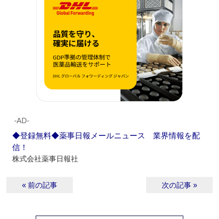
‐AD‐
◆登録無料◆薬事日報メールニュース 業界情報を配
信！
株式会社薬事日報社
« 前の記事
次の記事 »