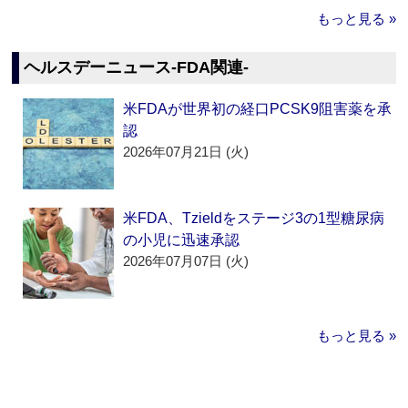
もっと見る »
ヘルスデーニュース‐FDA関連‐
米FDAが世界初の経口PCSK9阻害薬を承
認
2026年07月21日 (火)
米FDA、Tzieldをステージ3の1型糖尿病
の小児に迅速承認
2026年07月07日 (火)
もっと見る »