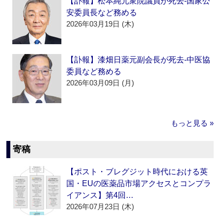
【訃報】松本純元衆院議員が死去‐国家公
安委員長など務める
2026年03月19日 (木)
【訃報】漆畑日薬元副会長が死去‐中医協
委員など務める
2026年03月09日 (月)
もっと見る »
寄稿
【ポスト・ブレグジット時代における英
国・EUの医薬品市場アクセスとコンプラ
イアンス】第4回…
2026年07月23日 (木)