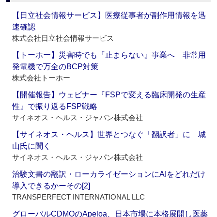
【日立社会情報サービス】医療従事者が副作用情報を迅
速確認
株式会社日立社会情報サービス
【トーホー】災害時でも『止まらない』事業へ 非常用
発電機で万全のBCP対策
株式会社トーホー
【開催報告】ウェビナー『FSPで変える臨床開発の生産
性』で振り返るFSP戦略
サイネオス・ヘルス・ジャパン株式会社
【サイネオス・ヘルス】世界とつなぐ「翻訳者」に 城
山氏に聞く
サイネオス・ヘルス・ジャパン株式会社
治験文書の翻訳・ローカライゼーションにAIをどれだけ
導入できるかーその[2]
TRANSPERFECT INTERNATIONAL LLC
グローバルCDMOのApeloa、日本市場に本格展開し医薬