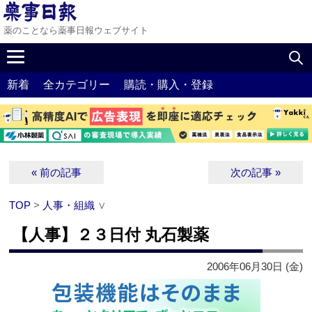
薬のことなら薬事日報ウェブサイト
新着
全カテゴリー
購読・購入・登録
« 前の記事
次の記事 »
TOP
>
人事・組織
∨
【人事】２３日付 丸石製薬
2006年06月30日 (金)