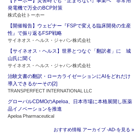
【トーホー】災害時でも『止まらない』事業へ 非常用
発電機で万全のBCP対策
株式会社トーホー
【開催報告】ウェビナー『FSPで変える臨床開発の生産
性』で振り返るFSP戦略
サイネオス・ヘルス・ジャパン株式会社
【サイネオス・ヘルス】世界とつなぐ「翻訳者」に 城
山氏に聞く
サイネオス・ヘルス・ジャパン株式会社
治験文書の翻訳・ローカライゼーションにAIをどれだけ
導入できるかーその[2]
TRANSPERFECT INTERNATIONAL LLC
グローバルCDMOのApeloa、日本市場に本格展開し医薬
品イノベーションを推進
Apeloa Pharmaceutical
おすすめ情報 アーカイブ ‐AD‐を見る »