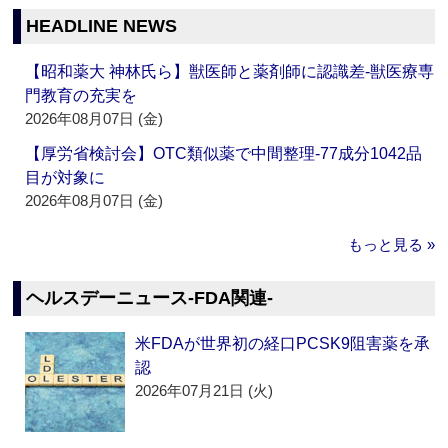
HEADLINE NEWS
【昭和薬大 神林氏ら】獣医師と薬剤師に認識差‐獣医療専
門教育の充実を
2026年08月07日 (金)
【厚労省検討会】OTC類似薬で中間整理‐77成分1042品
目が対象に
2026年08月07日 (金)
もっと見る »
ヘルスデーニュース‐FDA関連‐
米FDAが世界初の経口PCSK9阻害薬を承
認
2026年07月21日 (火)