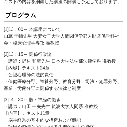
キストの内容を網羅した講座の開講も予定しております。
プログラム
[1]13：00～ 本講座について
山蔦 圭輔先生 大妻女子大学人間関係学部人間関係学科社
会・臨床心理学専攻 准教授
[2]13：15～ 関係行政論
・講師：野村 和彦先生 日本大学法学部法律学科 准教授
【内容】テキスト24章
・公認心理師の法的責任
・保健医療分野、福祉分野、教育分野、司法・犯罪分野、
産業・労働分野に関係する法律と制度
[3]14：30～ 脳・神経の働き
・講師：山田 一夫先生 筑波大学人間系 准教授
【内容】テキスト11章
・脳神経系の基本的な構造および機能
・記憶や感情などにおける生理的反応の機序