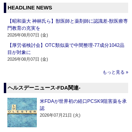
HEADLINE NEWS
【昭和薬大 神林氏ら】獣医師と薬剤師に認識差‐獣医療専
門教育の充実を
2026年08月07日 (金)
【厚労省検討会】OTC類似薬で中間整理‐77成分1042品
目が対象に
2026年08月07日 (金)
もっと見る »
ヘルスデーニュース‐FDA関連‐
米FDAが世界初の経口PCSK9阻害薬を承
認
2026年07月21日 (火)