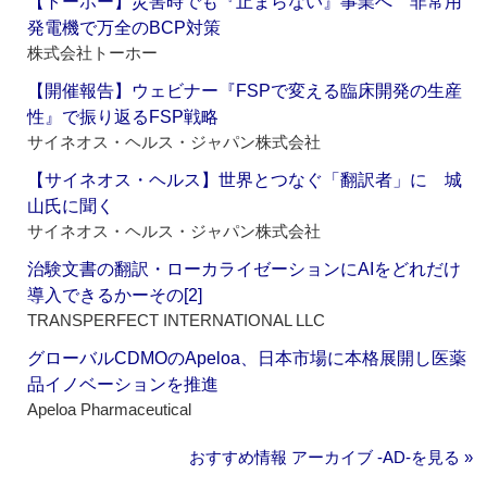
【トーホー】災害時でも『止まらない』事業へ 非常用
発電機で万全のBCP対策
株式会社トーホー
【開催報告】ウェビナー『FSPで変える臨床開発の生産
性』で振り返るFSP戦略
サイネオス・ヘルス・ジャパン株式会社
【サイネオス・ヘルス】世界とつなぐ「翻訳者」に 城
山氏に聞く
サイネオス・ヘルス・ジャパン株式会社
治験文書の翻訳・ローカライゼーションにAIをどれだけ
導入できるかーその[2]
TRANSPERFECT INTERNATIONAL LLC
グローバルCDMOのApeloa、日本市場に本格展開し医薬
品イノベーションを推進
Apeloa Pharmaceutical
おすすめ情報 アーカイブ ‐AD‐を見る »