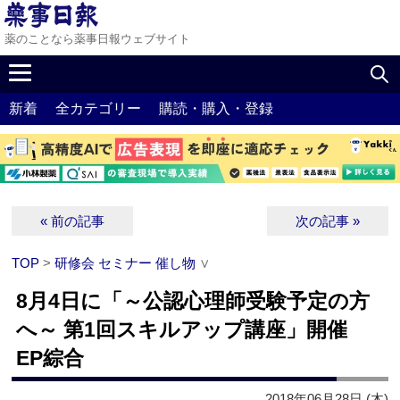
薬のことなら薬事日報ウェブサイト
新着
全カテゴリー
購読・購入・登録
« 前の記事
次の記事 »
TOP
>
研修会 セミナー 催し物
∨
8月4日に「～公認心理師受験予定の方
へ～ 第1回スキルアップ講座」開催
EP綜合
2018年06月28日 (木)