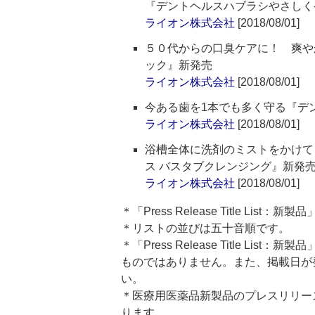
『デントヘルスハブラシやさしく
ライオン株式会社
[2018/08/01]
５０代からの口臭ケアに！ 爽や
ック』新発売
ライオン株式会社
[2018/08/01]
今ある歯を1本でも多く守る『デ
ライオン株式会社
[2018/08/01]
浴槽全体に洗剤のミストをかけて
ス バスタブクレンジング』新発
ライオン株式会社
[2018/08/01]
＊「Press Release Title Lis
＊リストの並びは五十音順です。
＊「Press Release Title 
ものではありません。また、掲載日が
い。
＊医療用医薬品新製品のプレスリリースのタイト
ります。