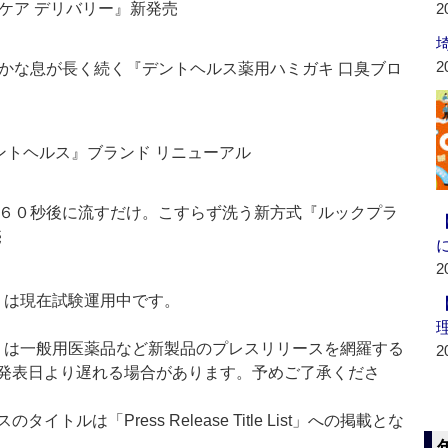
ケア デリバリー』新発売
2
2
かな息が長く続く『デントヘルス薬用ハミガキ 口臭ブロ
ントヘルス』ブランド リニューアル
６０秒後に流すだけ。こすらず洗う新方式『ルックプラ
売
2
t：新製品」は現在試験運用中です。
List：新製品」は一般用医薬品など新製品のプレスリリースを網羅する
2
発表日より遅れる場合があります。予めご了承くださ
ルは「Press Release Title List」への掲載とな