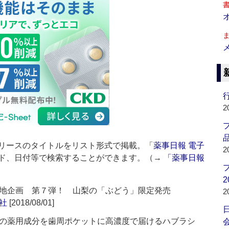
行
2
品
リースのタイトルをリスト形式で掲載。「
薬事日報 電子
2
ド、日付等で検索することができます。（→
「薬事日報
2
地企画 第７弾！ 山梨の「ぶどう」限定発売
2
社
[2018/08/01]
の薬用成分を歯周ポケットに高濃度で届けるハブラシ
会