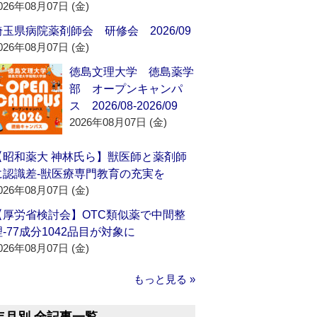
026年08月07日 (金)
埼玉県病院薬剤師会 研修会 2026/09
026年08月07日 (金)
徳島文理大学 徳島薬学
部 オープンキャンパ
ス 2026/08-2026/09
2026年08月07日 (金)
【昭和薬大 神林氏ら】獣医師と薬剤師
に認識差‐獣医療専門教育の充実を
026年08月07日 (金)
【厚労省検討会】OTC類似薬で中間整
理‐77成分1042品目が対象に
026年08月07日 (金)
もっと見る »