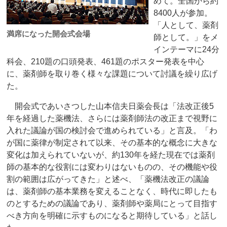
めて。全国から約
8400人が参加。
「人として、薬剤
満席になった開会式会場
師として。」をメ
インテーマに24分
科会、210題の口頭発表、461題のポスター発表を中心
に、薬剤師を取り巻く様々な課題について討議を繰り広げ
た。
開会式であいさつした山本信夫日薬会長は「法改正後5
年を経過した薬機法、さらには薬剤師法の改正まで視野に
入れた議論が国の検討会で進められている」と言及。「わ
が国に薬律が制定されて以来、その基本的な概念に大きな
変化は加えられていないが、約130年を経た現在では薬剤
師の基本的な役割には変わりはないものの、その機能や役
割の範囲は広がってきた」と述べ、「薬機法改正の議論
は、薬剤師の基本業務を変えることなく、時代に即したも
のとするための議論であり、薬剤師や薬局にとって目指す
べき方向を明確に示すものになると期待している」と話し