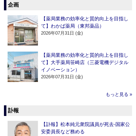
企画
【薬局業務の効率化と質的向上を目指し
て】わかば薬局（東邦薬品）
2026年07月31日 (金)
【薬局業務の効率化と質的向上を目指し
て】大手薬局笹崎店（三菱電機デジタル
イノベーション）
2026年07月31日 (金)
もっと見る »
訃報
【訃報】松本純元衆院議員が死去‐国家公
安委員長など務める