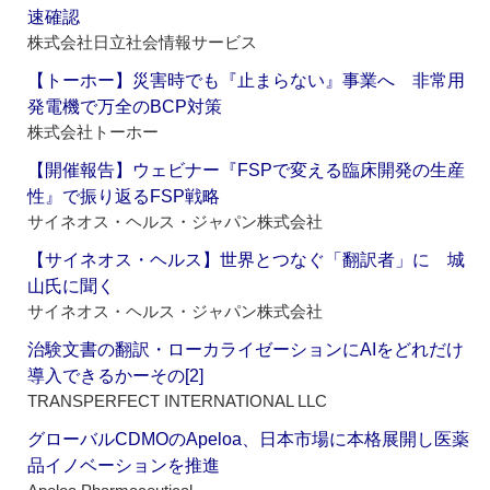
速確認
株式会社日立社会情報サービス
【トーホー】災害時でも『止まらない』事業へ 非常用
発電機で万全のBCP対策
株式会社トーホー
【開催報告】ウェビナー『FSPで変える臨床開発の生産
性』で振り返るFSP戦略
サイネオス・ヘルス・ジャパン株式会社
【サイネオス・ヘルス】世界とつなぐ「翻訳者」に 城
山氏に聞く
サイネオス・ヘルス・ジャパン株式会社
治験文書の翻訳・ローカライゼーションにAIをどれだけ
導入できるかーその[2]
TRANSPERFECT INTERNATIONAL LLC
グローバルCDMOのApeloa、日本市場に本格展開し医薬
品イノベーションを推進