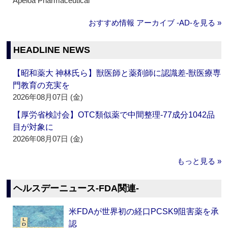
Apeloa Pharmaceutical
おすすめ情報 アーカイブ ‐AD‐を見る »
HEADLINE NEWS
【昭和薬大 神林氏ら】獣医師と薬剤師に認識差‐獣医療専
門教育の充実を
2026年08月07日 (金)
【厚労省検討会】OTC類似薬で中間整理‐77成分1042品
目が対象に
2026年08月07日 (金)
もっと見る »
ヘルスデーニュース‐FDA関連‐
米FDAが世界初の経口PCSK9阻害薬を承
認