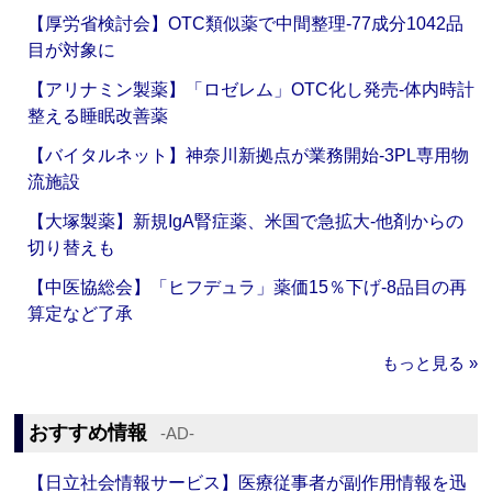
【厚労省検討会】OTC類似薬で中間整理‐77成分1042品
目が対象に
【アリナミン製薬】「ロゼレム」OTC化し発売‐体内時計
整える睡眠改善薬
【バイタルネット】神奈川新拠点が業務開始‐3PL専用物
流施設
【大塚製薬】新規IgA腎症薬、米国で急拡大‐他剤からの
切り替えも
【中医協総会】「ヒフデュラ」薬価15％下げ‐8品目の再
算定など了承
もっと見る »
おすすめ情報
‐AD‐
【日立社会情報サービス】医療従事者が副作用情報を迅