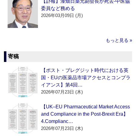
【訃報】漆畑日薬元副会長が死去‐中医協
委員など務める
2026年03月09日 (月)
もっと見る »
寄稿
【ポスト・ブレグジット時代における英
国・EUの医薬品市場アクセスとコンプラ
イアンス】第4回…
2026年07月23日 (木)
【UK–EU Pharmaceutical Market Access
and Compliance in the Post-Brexit Era】
4.Complianc…
2026年07月23日 (木)