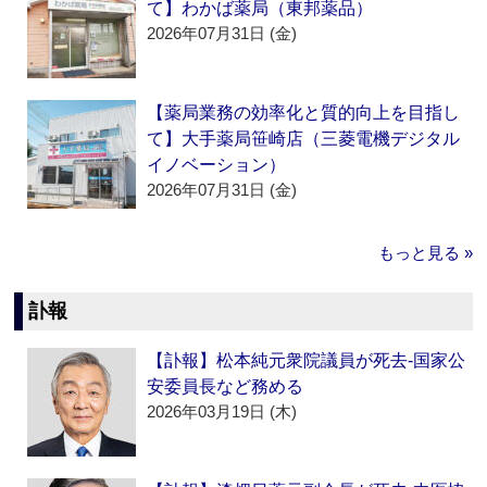
て】わかば薬局（東邦薬品）
2026年07月31日 (金)
【薬局業務の効率化と質的向上を目指し
て】大手薬局笹崎店（三菱電機デジタル
イノベーション）
2026年07月31日 (金)
もっと見る »
訃報
【訃報】松本純元衆院議員が死去‐国家公
安委員長など務める
2026年03月19日 (木)