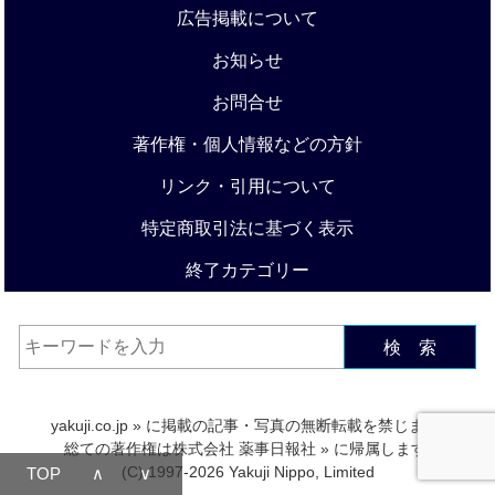
広告掲載について
お知らせ
お問合せ
著作権・個人情報などの方針
リンク・引用について
特定商取引法に基づく表示
終了カテゴリー
検 索
yakuji.co.jp
» に掲載の記事・写真の無断転載を禁じます.
総ての著作権は
株式会社 薬事日報社
» に帰属します.
(C) 1997-2026 Yakuji Nippo, Limited
TOP
∧
∨