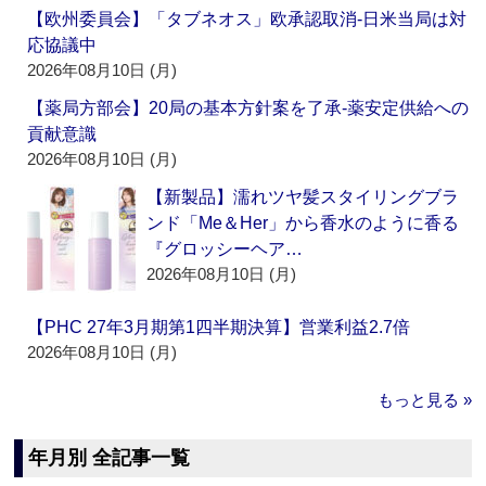
【欧州委員会】「タブネオス」欧承認取消‐日米当局は対
応協議中
2026年08月10日 (月)
【薬局方部会】20局の基本方針案を了承‐薬安定供給への
貢献意識
2026年08月10日 (月)
【新製品】濡れツヤ髪スタイリングブラ
ンド「Me＆Her」から香水のように香る
『グロッシーヘア…
2026年08月10日 (月)
【PHC 27年3月期第1四半期決算】営業利益2.7倍
2026年08月10日 (月)
もっと見る »
年月別 全記事一覧