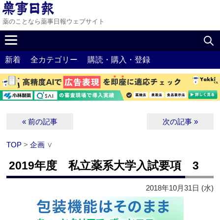
薬のことなら薬事日報ウェブサイト
新着
全カテゴリー
購読・購入・登録
« 前の記事
次の記事 »
TOP
>
企画
∨
2019年度 私立薬系大学入試要項 3
2018年10月31日 (水)