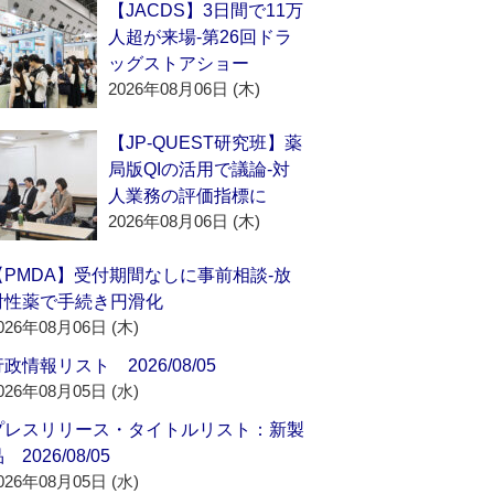
【JACDS】3日間で11万
人超が来場‐第26回ドラ
ッグストアショー
2026年08月06日 (木)
【JP-QUEST研究班】薬
局版QIの活用で議論‐対
人業務の評価指標に
2026年08月06日 (木)
【PMDA】受付期間なしに事前相談‐放
射性薬で手続き円滑化
026年08月06日 (木)
政情報リスト 2026/08/05
026年08月05日 (水)
プレスリリース・タイトルリスト：新製
 2026/08/05
026年08月05日 (水)