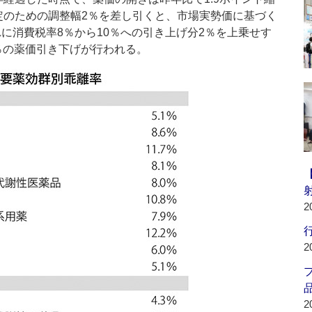
定のための調整幅2％を差し引くと、市場実勢価に基づく
れに消費税率8％から10％への引き上げ分2％を上乗せす
2％の薬価引き下げが行われる。
2
行
2
品
2