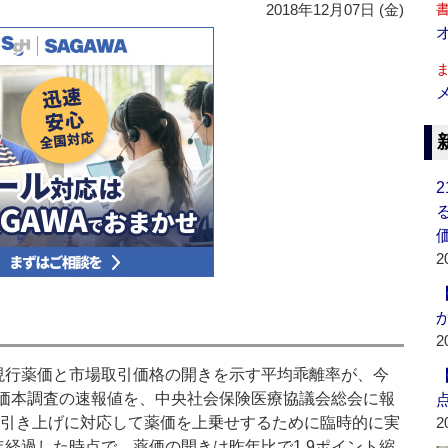
2018年12月07日 (金)
2
2
行薬価と市場取引価格の開きを示す平均乖離率が、今
薬価本調査の速報値を、中央社会保険医療協議会総会に報
への引き上げに対応して薬価を上乗せするために臨時的に実
2
経過した時点で、薬価の開きは昨年比で1.9ポイント縮