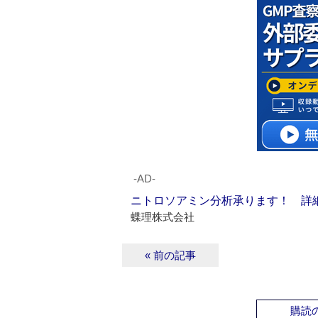
‐AD‐
ニトロソアミン分析承ります！ 詳
蝶理株式会社
« 前の記事
購読の