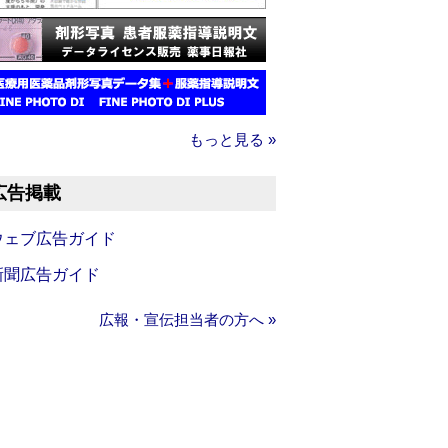
もっと見る »
広告掲載
ウェブ広告ガイド
新聞広告ガイド
広報・宣伝担当者の方へ »