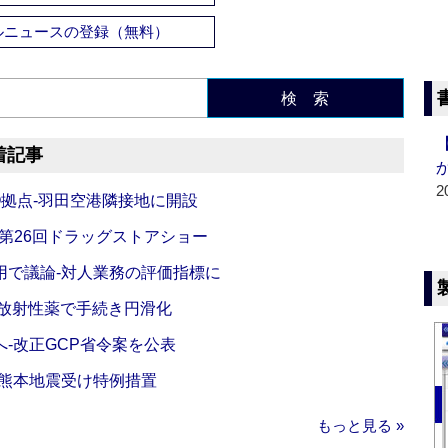
ルニュースの登録（無料）
検 索
着記事
2
O拠点‐羽田空港隣接地に開設
‐第26回ドラッグストアショー
活用で議論‐対人業務の評価指標に
‐放射性薬で手続き円滑化
‐改正GCP省令案を公表
‐熊本地震受け特例措置
もっと見る »