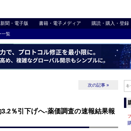
新聞・電子版
書籍・電子メディア
購読・購入・登録
ー一覧
次の記事 »
3.2％引下げへ‐薬価調査の速報結果報