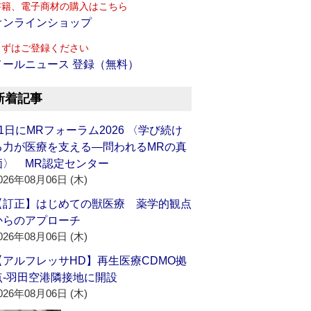
書籍、電子商材の購入はこちら
オンラインショップ
まずはご登録ください
メールニュース 登録（無料）
新着記事
21日にMRフォーラム2026 〈学び続け
る力が医療を支える―問われるMRの真
価〉 MR認定センター
026年08月06日 (木)
【訂正】はじめての獣医療 薬学的観点
からのアプローチ
026年08月06日 (木)
【アルフレッサHD】再生医療CDMO拠
点‐羽田空港隣接地に開設
026年08月06日 (木)