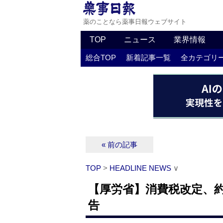
薬のことなら薬事日報ウェブサイト
TOP
ニュース
業界情報
総合TOP
新着記事一覧
全カテゴリ
« 前の記事
TOP
>
HEADLINE NEWS
∨
【厚労省】消費税改定、約
告