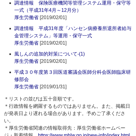
調達情報 保険医療機関等管理システム運用・保守等
一式（平成31年4月～12月分）
厚生労働省
[2019/02/01]
調達情報 平成31年度「ハンセン病療養所退所者給与
金管理システム」等運用・保守一式
厚生労働省
[2019/02/01]
風しんの追加的対策について‐(1)
厚生労働省
[2019/02/01]
平成３０年度第３回医道審議会医師分科会医師臨床研
修部会
厚生労働省
[2019/01/31]
＊リストの並びは五十音順です。
＊行政情報を網羅するものではありません。また、掲載日
が発表日より遅れる場合があります。予めご了承くださ
い。
＊厚生労働省関連の情報取得先：厚生労働省ホームペー
ジ・新着情報
https://www.mhlw.go.jp/new-info/index.html