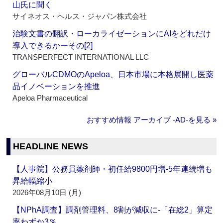
山氏に聞く
サイネオス・ヘルス・ジャパン株式会社
治験文書の翻訳・ローカライゼーションにAIをどれだけ
導入できるかーその[2]
TRANSPERFECT INTERNATIONAL LLC
グローバルCDMOのApeloa、日本市場に本格展開し医薬
品イノベーションを推進
Apeloa Pharmaceutical
おすすめ情報 アーカイブ ‐AD‐を見る »
HEADLINE NEWS
【人事院】公務員薬剤師・初任給9800円増‐5年連続増も
昇給幅縮小
2026年08月10日 (月)
【NPhA調査】調剤管理料、8割が減収に‐「在総2」算定
率わずか3％