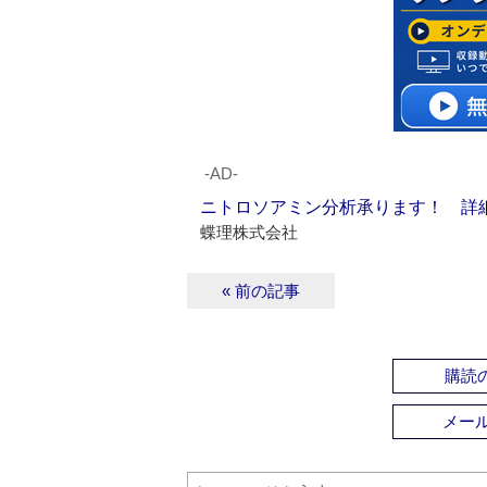
‐AD‐
ニトロソアミン分析承ります！ 詳
蝶理株式会社
« 前の記事
購読の
メー