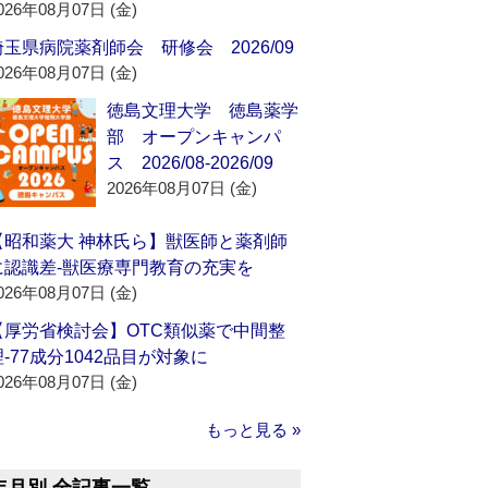
026年08月07日 (金)
埼玉県病院薬剤師会 研修会 2026/09
026年08月07日 (金)
徳島文理大学 徳島薬学
部 オープンキャンパ
ス 2026/08-2026/09
2026年08月07日 (金)
【昭和薬大 神林氏ら】獣医師と薬剤師
に認識差‐獣医療専門教育の充実を
026年08月07日 (金)
【厚労省検討会】OTC類似薬で中間整
理‐77成分1042品目が対象に
026年08月07日 (金)
もっと見る »