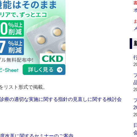
行
2
品
をリスト形式で掲載。
2
診療の適切な実施に関する指針の見直しに関する検討会
2
2
会
制度改革に関するセミナーのご案内