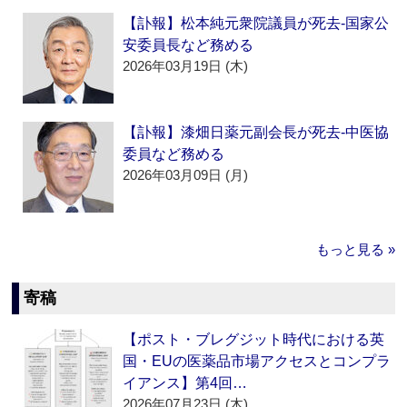
【訃報】松本純元衆院議員が死去‐国家公
安委員長など務める
2026年03月19日 (木)
【訃報】漆畑日薬元副会長が死去‐中医協
委員など務める
2026年03月09日 (月)
もっと見る »
寄稿
【ポスト・ブレグジット時代における英
国・EUの医薬品市場アクセスとコンプラ
イアンス】第4回…
2026年07月23日 (木)