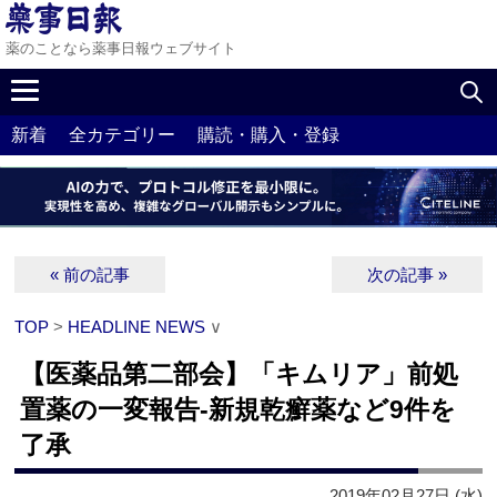
薬のことなら薬事日報ウェブサイト
新着
全カテゴリー
購読・購入・登録
« 前の記事
次の記事 »
TOP
>
HEADLINE NEWS
∨
【医薬品第二部会】「キムリア」前処
置薬の一変報告‐新規乾癬薬など9件を
了承
2019年02月27日 (水)