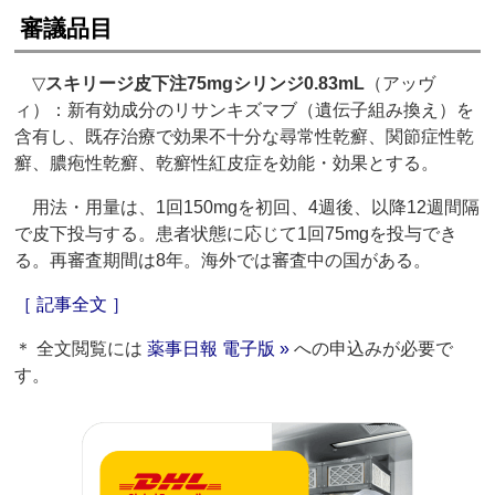
審議品目
▽
スキリージ皮下注75mgシリンジ0.83mL
（アッヴ
ィ）：新有効成分のリサンキズマブ（遺伝子組み換え）を
含有し、既存治療で効果不十分な尋常性乾癬、関節症性乾
癬、膿疱性乾癬、乾癬性紅皮症を効能・効果とする。
用法・用量は、1回150mgを初回、4週後、以降12週間隔
で皮下投与する。患者状態に応じて1回75mgを投与でき
る。再審査期間は8年。海外では審査中の国がある。
［ 記事全文 ］
＊ 全文閲覧には
薬事日報 電子版 »
への申込みが必要で
す。