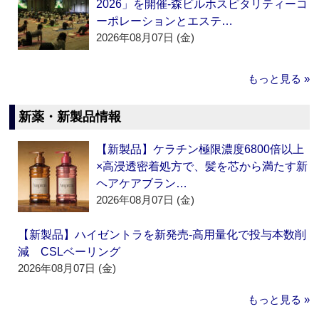
2026」を開催‐森ビルホスピタリティーコ
ーポレーションとエステ…
2026年08月07日 (金)
もっと見る »
新薬・新製品情報
【新製品】ケラチン極限濃度6800倍以上
×高浸透密着処方で、髪を芯から満たす新
ヘアケアブラン…
2026年08月07日 (金)
【新製品】ハイゼントラを新発売‐高用量化で投与本数削
減 CSLベーリング
2026年08月07日 (金)
もっと見る »