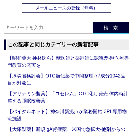
メールニュースの登録（無料）
検 索
この記事と同じカテゴリーの新着記事
【昭和薬大 神林氏ら】獣医師と薬剤師に認識差‐獣医療専
門教育の充実を
【厚労省検討会】OTC類似薬で中間整理‐77成分1042品
目が対象に
【アリナミン製薬】「ロゼレム」OTC化し発売‐体内時計
整える睡眠改善薬
【バイタルネット】神奈川新拠点が業務開始‐3PL専用物
流施設
【大塚製薬】新規IgA腎症薬、米国で急拡大‐他剤からの