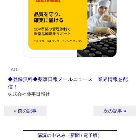
‐AD‐
◆登録無料◆薬事日報メールニュース 業界情報を配
信！
株式会社薬事日報社
« 前の記事
次の記事 »
購読の申込み（新聞 / 電子版）