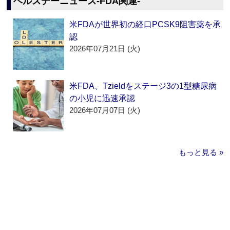
ヘルスデーニュース‐FDA関連‐
米FDAが世界初の経口PCSK9阻害薬を承
認
2026年07月21日 (火)
米FDA、Tzieldをステージ3の1型糖尿病
の小児に迅速承認
2026年07月07日 (火)
もっと見る »