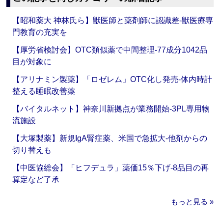
【昭和薬大 神林氏ら】獣医師と薬剤師に認識差‐獣医療専
門教育の充実を
【厚労省検討会】OTC類似薬で中間整理‐77成分1042品
目が対象に
【アリナミン製薬】「ロゼレム」OTC化し発売‐体内時計
整える睡眠改善薬
【バイタルネット】神奈川新拠点が業務開始‐3PL専用物
流施設
【大塚製薬】新規IgA腎症薬、米国で急拡大‐他剤からの
切り替えも
【中医協総会】「ヒフデュラ」薬価15％下げ‐8品目の再
算定など了承
もっと見る »