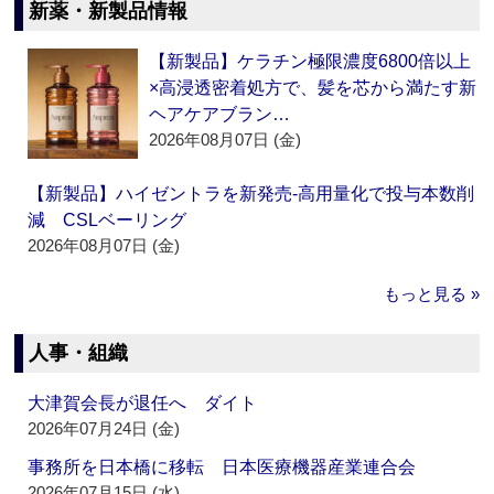
新薬・新製品情報
【新製品】ケラチン極限濃度6800倍以上
×高浸透密着処方で、髪を芯から満たす新
ヘアケアブラン…
2026年08月07日 (金)
【新製品】ハイゼントラを新発売‐高用量化で投与本数削
減 CSLベーリング
2026年08月07日 (金)
もっと見る »
人事・組織
大津賀会長が退任へ ダイト
2026年07月24日 (金)
事務所を日本橋に移転 日本医療機器産業連合会
2026年07月15日 (水)