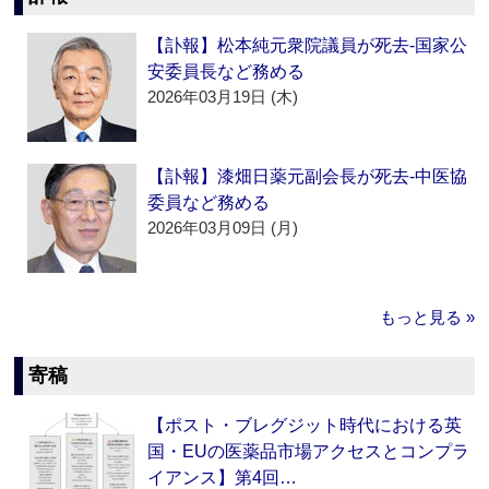
【訃報】松本純元衆院議員が死去‐国家公
安委員長など務める
2026年03月19日 (木)
【訃報】漆畑日薬元副会長が死去‐中医協
委員など務める
2026年03月09日 (月)
もっと見る »
寄稿
【ポスト・ブレグジット時代における英
国・EUの医薬品市場アクセスとコンプラ
イアンス】第4回…