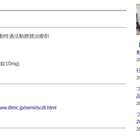
作動性過活動膀胱治療剤
2
10mg)
行
2
品
2
www.dlmc.jp/semi/scdl.html
2
2