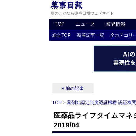
薬のことなら薬事日報ウェブサイト
TOP
ニュース
業界情報
総合TOP
新着記事一覧
全カテゴリ
« 前の記事
TOP
>
薬剤師認定制度認証機構 認証機
医薬品ライフタイムマネ
2019/04