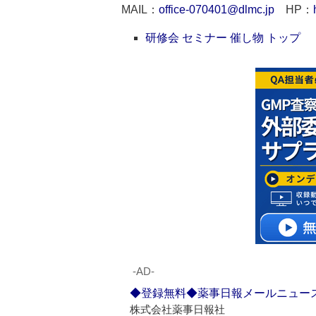
MAIL：
office-070401@dlmc.jp
HP：
研修会 セミナー 催し物 トップ
‐AD‐
◆登録無料◆薬事日報メールニュー
株式会社薬事日報社