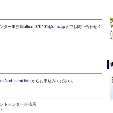
センター事務局
office-070401@dlmc.jp
までお問い合わせく
emi/vod_semi.html
からお申込みください。
メントセンター事務局
97