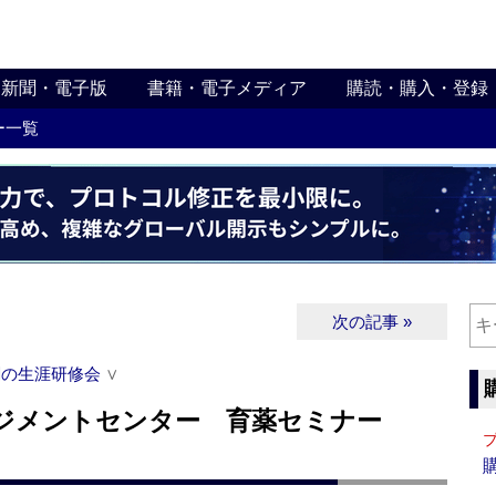
新聞・電子版
書籍・電子メディア
購読・購入・登録
ー一覧
次の記事 »
関の生涯研修会
∨
ジメントセンター 育薬セミナー