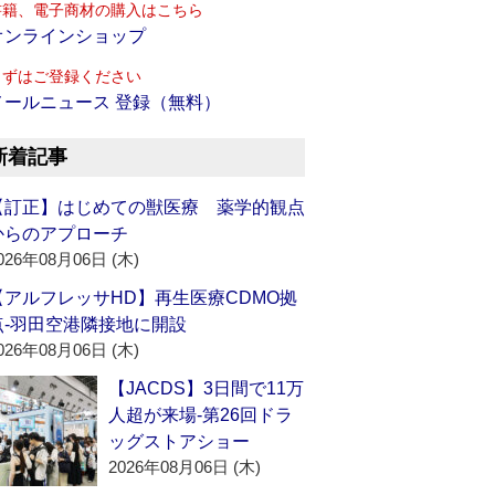
書籍、電子商材の購入はこちら
オンラインショップ
まずはご登録ください
メールニュース 登録（無料）
新着記事
【訂正】はじめての獣医療 薬学的観点
からのアプローチ
026年08月06日 (木)
【アルフレッサHD】再生医療CDMO拠
点‐羽田空港隣接地に開設
026年08月06日 (木)
【JACDS】3日間で11万
人超が来場‐第26回ドラ
ッグストアショー
2026年08月06日 (木)