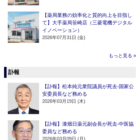
【薬局業務の効率化と質的向上を目指し
て】大手薬局笹崎店（三菱電機デジタル
イノベーション）
2026年07月31日 (金)
もっと見る »
訃報
【訃報】松本純元衆院議員が死去‐国家公
安委員長など務める
2026年03月19日 (木)
【訃報】漆畑日薬元副会長が死去‐中医協
委員など務める
2026年03月09日 (月)