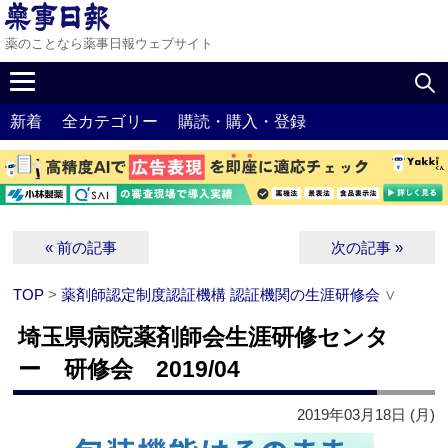
薬のことなら薬事日報ウェブサイト
新着
全カテゴリー
購読・購入・登録
« 前の記事
次の記事 »
TOP
>
薬剤師認定制度認証機構 認証機関の生涯研修会
∨
埼玉県病院薬剤師会生涯研修センタ
ー 研修会 2019/04
2019年03月18日 (月)