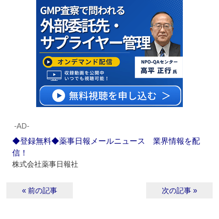
‐AD‐
◆登録無料◆薬事日報メールニュース 業界情報を配
信！
株式会社薬事日報社
« 前の記事
次の記事 »