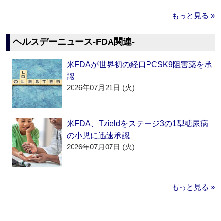
もっと見る »
ヘルスデーニュース‐FDA関連‐
米FDAが世界初の経口PCSK9阻害薬を承
認
2026年07月21日 (火)
米FDA、Tzieldをステージ3の1型糖尿病
の小児に迅速承認
2026年07月07日 (火)
もっと見る »