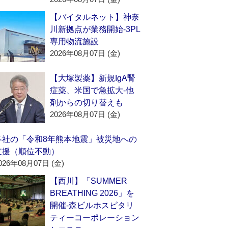
【バイタルネット】神奈
川新拠点が業務開始‐3PL
専用物流施設
2026年08月07日 (金)
【大塚製薬】新規IgA腎
症薬、米国で急拡大‐他
剤からの切り替えも
2026年08月07日 (金)
各社の「令和8年熊本地震」被災地への
支援（順位不動）
026年08月07日 (金)
【西川】「SUMMER
BREATHING 2026」を
開催‐森ビルホスピタリ
ティーコーポレーション