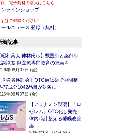
書籍、電子商材の購入はこちら
オンラインショップ
まずはご登録ください
メールニュース 登録（無料）
新着記事
【昭和薬大 神林氏ら】獣医師と薬剤師
に認識差‐獣医療専門教育の充実を
026年08月07日 (金)
【厚労省検討会】OTC類似薬で中間整
理‐77成分1042品目が対象に
026年08月07日 (金)
【アリナミン製薬】「ロ
ゼレム」OTC化し発売‐
体内時計整える睡眠改善
薬
2026年08月07日 (金)