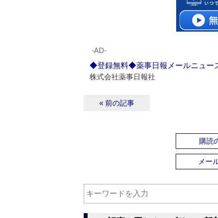
‐AD‐
◆登録無料◆薬事日報メールニュー
株式会社薬事日報社
« 前の記事
購読の
メー