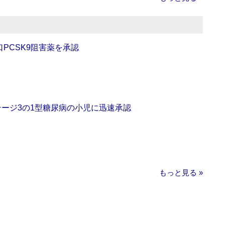
口PCSK9阻害薬を承認
をステージ3の1型糖尿病の小児に迅速承認
もっと見る »