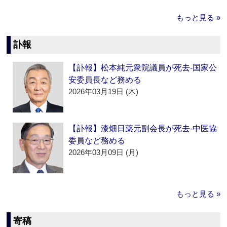
もっと見る »
訃報
【訃報】松本純元衆院議員が死去‐国家公
安委員長など務める
2026年03月19日 (木)
【訃報】漆畑日薬元副会長が死去‐中医協
委員など務める
2026年03月09日 (月)
もっと見る »
寄稿