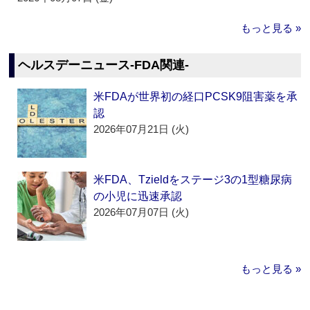
もっと見る »
ヘルスデーニュース‐FDA関連‐
米FDAが世界初の経口PCSK9阻害薬を承
認
2026年07月21日 (火)
米FDA、Tzieldをステージ3の1型糖尿病
の小児に迅速承認
2026年07月07日 (火)
もっと見る »