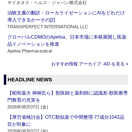
サイネオス・ヘルス・ジャパン株式会社
治験文書の翻訳・ローカライゼーションにAIをどれだけ
導入できるかーその[2]
TRANSPERFECT INTERNATIONAL LLC
グローバルCDMOのApeloa、日本市場に本格展開し医薬
品イノベーションを推進
Apeloa Pharmaceutical
おすすめ情報 アーカイブ ‐AD‐を見る »
HEADLINE NEWS
【昭和薬大 神林氏ら】獣医師と薬剤師に認識差‐獣医療専
門教育の充実を
2026年08月07日 (金)
【厚労省検討会】OTC類似薬で中間整理‐77成分1042品
目が対象に
2026年08月07日 (金)