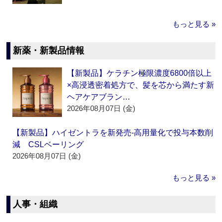
もっと見る »
新薬・新製品情報
【新製品】ケラチン極限濃度6800倍以上
×高浸透密着処方で、髪を芯から満たす新
ヘアケアブラン…
2026年08月07日 (金)
【新製品】ハイゼントラを新発売‐高用量化で投与本数削
減 CSLベーリング
2026年08月07日 (金)
もっと見る »
人事・組織