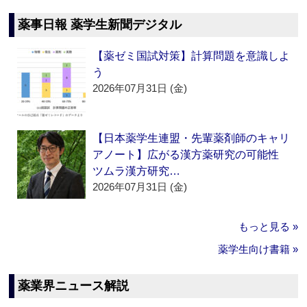
薬事日報 薬学生新聞デジタル
【薬ゼミ国試対策】計算問題を意識しよ
う
2026年07月31日 (金)
【日本薬学生連盟・先輩薬剤師のキャリ
アノート】広がる漢方薬研究の可能性
ツムラ漢方研究…
2026年07月31日 (金)
もっと見る »
薬学生向け書籍 »
薬業界ニュース解説