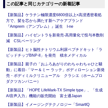
この記事と同じカテゴリーの新着記事
【新製品】ケラチン極限濃度6800倍以上×高浸透密着処
方で、髪を芯から満たす新ヘアケアブランド
『Amprem（アンプレム）』誕生 I-ne
【新製品】ハイゼントラを新発売‐高用量化で投与本数削
減 CSLベーリング
【新製品】ヒト脳性ナトリウム利尿ペプチドキット「ラ
ピッドチップBNP-II」を発売 積水メディカル
【新製品】親子の「おふろあがりのわちゃわちゃひと騒
動」に着目‐「マー＆ミー ラッテ」ボディローション新発
売・ボディミルクリニューアル クラシエ（ホームプロ
ダクツカンパニー）
【新製品】「HOPE LifeMark-TX Simple type」、「生成
AI音声入力」機能の販売開始 富士通Japan
【新製品】イメージングテクノロジー「SmartIQ