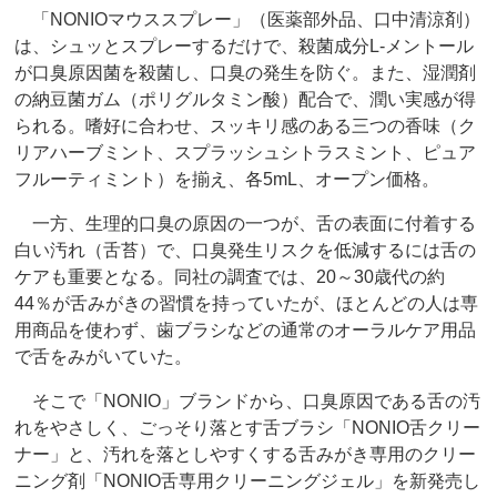
「NONIOマウススプレー」（医薬部外品、口中清涼剤）
は、シュッとスプレーするだけで、殺菌成分L-メントール
が口臭原因菌を殺菌し、口臭の発生を防ぐ。また、湿潤剤
の納豆菌ガム（ポリグルタミン酸）配合で、潤い実感が得
られる。嗜好に合わせ、スッキリ感のある三つの香味（ク
リアハーブミント、スプラッシュシトラスミント、ピュア
フルーティミント）を揃え、各5mL、オープン価格。
一方、生理的口臭の原因の一つが、舌の表面に付着する
白い汚れ（舌苔）で、口臭発生リスクを低減するには舌の
ケアも重要となる。同社の調査では、20～30歳代の約
44％が舌みがきの習慣を持っていたが、ほとんどの人は専
用商品を使わず、歯ブラシなどの通常のオーラルケア用品
で舌をみがいていた。
そこで「NONIO」ブランドから、口臭原因である舌の汚
れをやさしく、ごっそり落とす舌ブラシ「NONIO舌クリー
ナー」と、汚れを落としやすくする舌みがき専用のクリー
ニング剤「NONIO舌専用クリーニングジェル」を新発売し