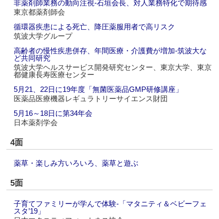
非薬剤師業務の動向注視‐石垣会長、対人業務特化で期待感
東京都薬剤師会
循環器疾患による死亡、降圧薬服用者で高リスク
筑波大学グループ
高齢者の慢性疾患併存、年間医療・介護費が増加‐筑波大な
ど共同研究
筑波大学ヘルスサービス開発研究センター、東京大学、東京
都健康長寿医療センター
5月21、22日に19年度「無菌医薬品GMP研修講座」
医薬品医療機器レギュラトリーサイエンス財団
5月16～18日に第34年会
日本薬剤学会
4面
薬草・楽しみ方いろいろ、薬草と遊ぶ
5面
子育てファミリーが学んで体験‐「マタニティ＆ベビーフェ
スタ’19」