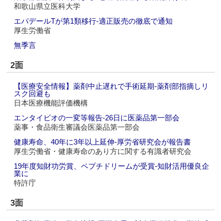
和歌山県立医科大学
エパデールTが第1類移行‐適正販売の徹底で通知
厚生労働省
無季言
2面
【医療安全情報】薬剤中止遅れで手術延期‐薬剤部指摘しリ
スク回避も
日本医療機能評価機構
エンタイビオの一変等報告‐26日に医薬品第一部会
薬事・食品衛生審議会医薬品第一部会
健康寿命、40年に3年以上延伸‐厚労省研究会が報告書
厚生労働省・健康寿命のあり方に関する有識者研究会
19年度知財功労賞、ペプチドリームが受賞‐知財活用優良企
業に
特許庁
3面