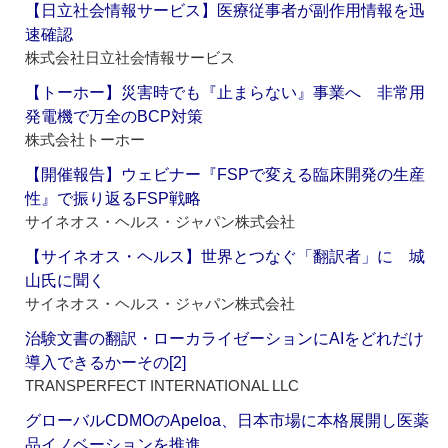
【日立社会情報サービス】医療従事者が副作用情報を迅
速確認
株式会社日立社会情報サービス
【トーホー】災害時でも『止まらない』事業へ 非常用
発電機で万全のBCP対策
株式会社トーホー
【開催報告】ウェビナー『FSPで変える臨床開発の生産
性』で振り返るFSP戦略
サイネオス・ヘルス・ジャパン株式会社
【サイネオス・ヘルス】世界とつなぐ「翻訳者」に 城
山氏に聞く
サイネオス・ヘルス・ジャパン株式会社
治験文書の翻訳・ローカライゼーションにAIをどれだけ
導入できるかーその[2]
TRANSPERFECT INTERNATIONAL LLC
グローバルCDMOのApeloa、日本市場に本格展開し医薬
品イノベーションを推進