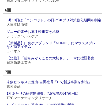
日本マタニティフィットネス協会
6面
5月10日は「コンバット」の日‐ゴキブリ対策強化期間を制定
大日本除虫菊
ソニーの電子お薬手帳事業を承継
シミックヘルスケア
【新製品】口臭ケアブランド「NONIO」にマウススプレー
など新アイテム
ライオン
【短信】「歯をみがくことの大切さ」テーマに標語募集
日本歯磨工業会
7面
未病ビジネスに進出‐吉田社長「ITで新規事業を創出」
東和薬品
1社あたりの研究開発費、7.5％増の647億円に
TPCマーケティングリサーチ
リズモイックを導出‐サンドが独英蘭で販売