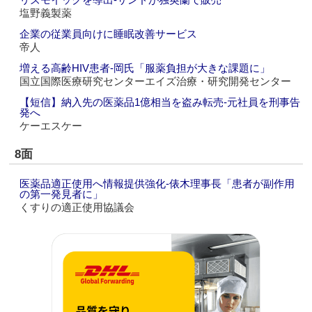
塩野義製薬
企業の従業員向けに睡眠改善サービス
帝人
増える高齢HIV患者‐岡氏「服薬負担が大きな課題に」
国立国際医療研究センターエイズ治療・研究開発センター
【短信】納入先の医薬品1億相当を盗み転売‐元社員を刑事告
発へ
ケーエスケー
8面
医薬品適正使用へ情報提供強化‐俵木理事長「患者が副作用
の第一発見者に」
くすりの適正使用協議会