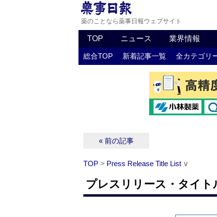
薬のことなら薬事日報ウェブサイト
TOP
ニュース
業界情報
総合TOP
新着記事一覧
全カテゴリ
« 前の記事
TOP
>
Press Release Title List
∨
プレスリリース・タイトルリス