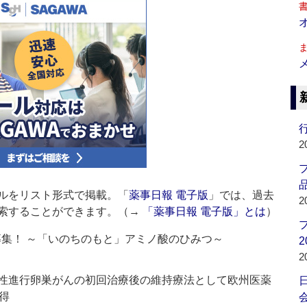
行
2
品
ルをリスト形式で掲載。「
薬事日報 電子版
」では、過去
2
索することができます。（→
「薬事日報 電子版」とは
）
募集！ ～「いのちのもと」アミノ酸のひみつ～
2
2
陽性進行卵巣がんの初回治療後の維持療法として欧州医薬
得
会