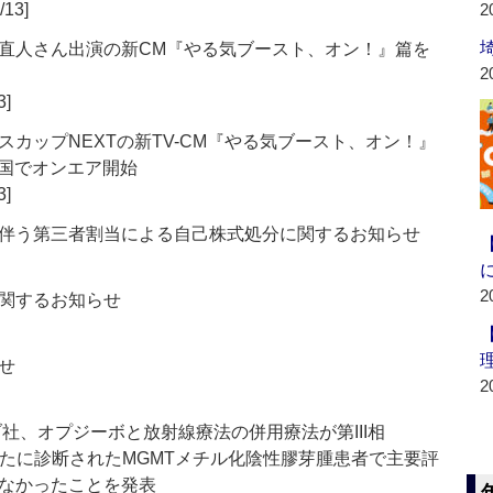
/13]
2
直人さん出演の新CM『やる気ブースト、オン！』篇を
2
3]
カップNEXTの新TV-CM『やる気ブースト、オン！』
全国でオンエア開始
3]
伴う第三者割当による自己株式処分に関するお知らせ
2
関するお知らせ
せ
2
社、オプジーボと放射線療法の併用療法が第III相
いて、新たに診断されたMGMTメチル化陰性膠芽腫患者で主要評
なかったことを発表