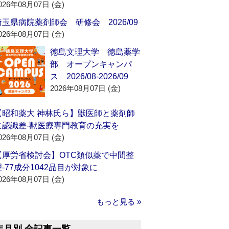
026年08月07日 (金)
埼玉県病院薬剤師会 研修会 2026/09
026年08月07日 (金)
徳島文理大学 徳島薬学
部 オープンキャンパ
ス 2026/08-2026/09
2026年08月07日 (金)
【昭和薬大 神林氏ら】獣医師と薬剤師
に認識差‐獣医療専門教育の充実を
026年08月07日 (金)
【厚労省検討会】OTC類似薬で中間整
理‐77成分1042品目が対象に
026年08月07日 (金)
もっと見る »