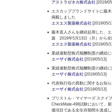
アストラゼネカ株式会社
[2019/05
エスカップブランドサイトに藤木
掲載しました
エスエス製薬株式会社
[2019/05/1
藤木直人さんを継続起用した、エス
篇 2019年5月13日（月）から
エスエス製薬株式会社
[2019/05/1
業績連動型株式報酬制度の継続に
エーザイ株式会社
[2019/05/13]
業績連動型株式報酬制度の継続に
エーザイ株式会社
[2019/05/13]
代表執行役の異動に関するお知ら
エーザイ株式会社
[2019/05/13]
ブリストル・マイヤーズ スクイブ
CheckMate-498試験にお
価項目である全生存期間を達成し