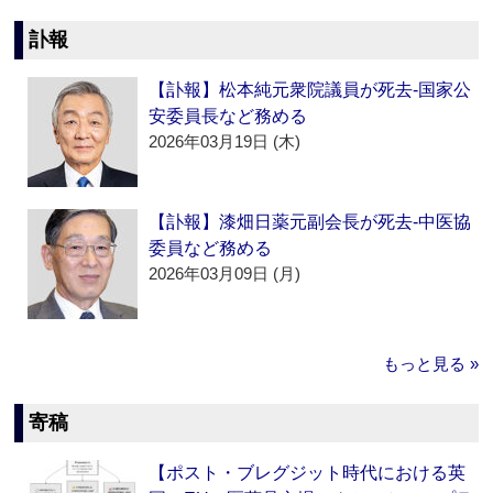
訃報
【訃報】松本純元衆院議員が死去‐国家公
安委員長など務める
2026年03月19日 (木)
【訃報】漆畑日薬元副会長が死去‐中医協
委員など務める
2026年03月09日 (月)
もっと見る »
寄稿
【ポスト・ブレグジット時代における英