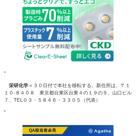
“
栄研化学
＝３０日付で本社を移転する。新住所は、〒１
１０‐８４０８ 東京都台東区台東４の１９の９、山口ビル
７、TEL０３・５８４６・３３０５（代表）
“