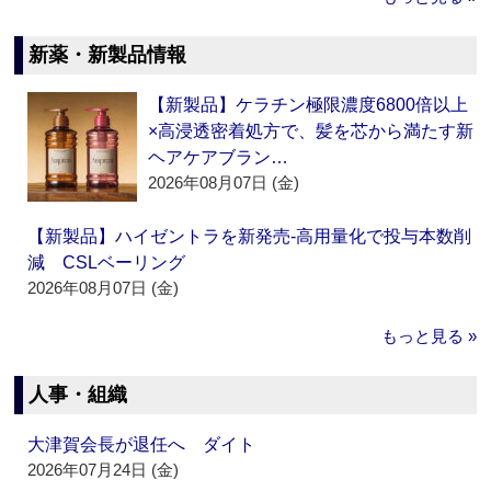
新薬・新製品情報
【新製品】ケラチン極限濃度6800倍以上
×高浸透密着処方で、髪を芯から満たす新
ヘアケアブラン…
2026年08月07日 (金)
【新製品】ハイゼントラを新発売‐高用量化で投与本数削
減 CSLベーリング
2026年08月07日 (金)
もっと見る »
人事・組織
大津賀会長が退任へ ダイト
2026年07月24日 (金)