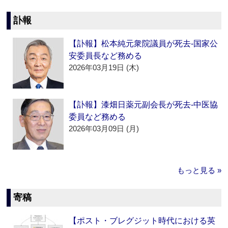
訃報
【訃報】松本純元衆院議員が死去‐国家公
安委員長など務める
2026年03月19日 (木)
【訃報】漆畑日薬元副会長が死去‐中医協
委員など務める
2026年03月09日 (月)
もっと見る »
寄稿
【ポスト・ブレグジット時代における英