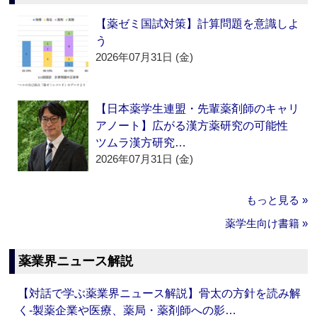
【薬ゼミ国試対策】計算問題を意識しよ
う
2026年07月31日 (金)
【日本薬学生連盟・先輩薬剤師のキャリ
アノート】広がる漢方薬研究の可能性
ツムラ漢方研究…
2026年07月31日 (金)
もっと見る »
薬学生向け書籍 »
薬業界ニュース解説
【対話で学ぶ薬業界ニュース解説】骨太の方針を読み解
く‐製薬企業や医療、薬局・薬剤師への影…