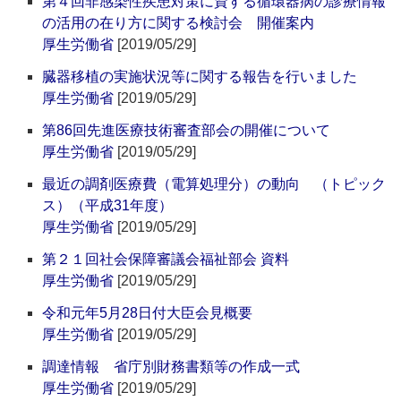
第４回非感染性疾患対策に資する循環器病の診療情報
の活用の在り方に関する検討会 開催案内
厚生労働省
[2019/05/29]
臓器移植の実施状況等に関する報告を行いました
厚生労働省
[2019/05/29]
第86回先進医療技術審査部会の開催について
厚生労働省
[2019/05/29]
最近の調剤医療費（電算処理分）の動向 （トピック
ス）（平成31年度）
厚生労働省
[2019/05/29]
第２１回社会保障審議会福祉部会 資料
厚生労働省
[2019/05/29]
令和元年5月28日付大臣会見概要
厚生労働省
[2019/05/29]
調達情報 省庁別財務書類等の作成一式
厚生労働省
[2019/05/29]