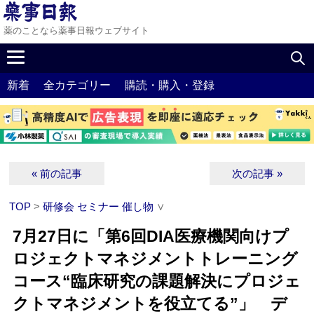
薬のことなら薬事日報ウェブサイト
新着
全カテゴリー
購読・購入・登録
« 前の記事
次の記事 »
TOP
>
研修会 セミナー 催し物
∨
7月27日に「第6回DIA医療機関向けプ
ロジェクトマネジメントトレーニング
コース“臨床研究の課題解決にプロジェ
クトマネジメントを役立てる”」 デ