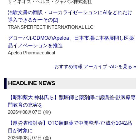
サイネオス・ヘルス・ジャパン株式会社
治験文書の翻訳・ローカライゼーションにAIをどれだけ
導入できるかーその[2]
TRANSPERFECT INTERNATIONAL LLC
グローバルCDMOのApeloa、日本市場に本格展開し医薬
品イノベーションを推進
Apeloa Pharmaceutical
おすすめ情報 アーカイブ ‐AD‐を見る »
HEADLINE NEWS
【昭和薬大 神林氏ら】獣医師と薬剤師に認識差‐獣医療専
門教育の充実を
2026年08月07日 (金)
【厚労省検討会】OTC類似薬で中間整理‐77成分1042品
目が対象に
2026年08月07日 (金)