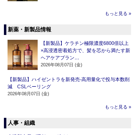
もっと見る »
新薬・新製品情報
【新製品】ケラチン極限濃度6800倍以上
×高浸透密着処方で、髪を芯から満たす新
ヘアケアブラン…
2026年08月07日 (金)
【新製品】ハイゼントラを新発売‐高用量化で投与本数削
減 CSLベーリング
2026年08月07日 (金)
もっと見る »
人事・組織