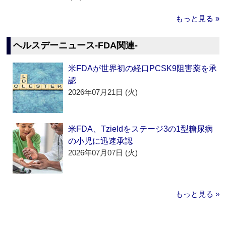
もっと見る »
ヘルスデーニュース‐FDA関連‐
米FDAが世界初の経口PCSK9阻害薬を承
認
2026年07月21日 (火)
米FDA、Tzieldをステージ3の1型糖尿病
の小児に迅速承認
2026年07月07日 (火)
もっと見る »