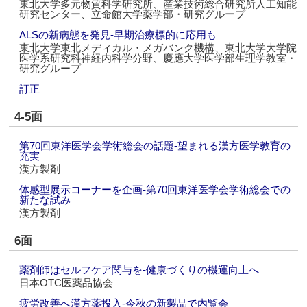
東北大学多元物質科学研究所、産業技術総合研究所人工知能
研究センター、立命館大学薬学部・研究グループ
ALSの新病態を発見‐早期治療標的に応用も
東北大学東北メディカル・メガバンク機構、東北大学大学院
医学系研究科神経内科学分野、慶應大学医学部生理学教室・
研究グループ
訂正
4-5面
第70回東洋医学会学術総会の話題‐望まれる漢方医学教育の
充実
漢方製剤
体感型展示コーナーを企画‐第70回東洋医学会学術総会での
新たな試み
漢方製剤
6面
薬剤師はセルフケア関与を‐健康づくりの機運向上へ
日本OTC医薬品協会
疲労改善へ漢方薬投入‐今秋の新製品で内覧会