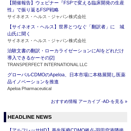
【開催報告】ウェビナー『FSPで変える臨床開発の生産
性』で振り返るFSP戦略
サイネオス・ヘルス・ジャパン株式会社
【サイネオス・ヘルス】世界とつなぐ「翻訳者」に 城
山氏に聞く
サイネオス・ヘルス・ジャパン株式会社
治験文書の翻訳・ローカライゼーションにAIをどれだけ
導入できるかーその[2]
TRANSPERFECT INTERNATIONAL LLC
グローバルCDMOのApeloa、日本市場に本格展開し医薬
品イノベーションを推進
Apeloa Pharmaceutical
おすすめ情報 アーカイブ ‐AD‐を見る »
HEADLINE NEWS
【アルフレッサHD】再生医療CDMO拠点‐羽田空港隣接