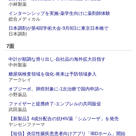
小林製薬
インターンシップを実施‐薬学生向けに薬剤師体験
総合メディカル
日本調剤が第4回学術大会‐9月8日に東京日本橋で
日本調剤
7面
中計が順調な滑り出し‐自社品の海外拡大目指す
中外製薬
糖尿病検査領域を強化‐将来は予防領域参入
アークレイ
オプジーボ、肺癌対象に‐1次治療で国内申請へ
小野薬品
ファイザーと提携終了‐エンブレルの共同販促
武田薬品
【新製品】4成分配合の抗HIV薬「シムツーザ」を発売
ヤンセンファーマ
【短信】炎症性腸疾患患者向けアプリ「IBDホーム」開始