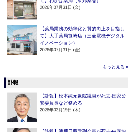
て】わかば薬局（東邦薬品）
2026年07月31日 (金)
【薬局業務の効率化と質的向上を目指し
て】大手薬局笹崎店（三菱電機デジタル
イノベーション）
2026年07月31日 (金)
もっと見る »
訃報
【訃報】松本純元衆院議員が死去‐国家公
安委員長など務める
2026年03月19日 (木)
【訃報】漆畑日薬元副会長が死去‐中医協