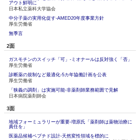
アウト鮮明に
日本私立薬科大学協会
中分子薬の実用化促す‐AMED20年度事業方針
厚生労働省
無季言
2面
ガスモチンのスイッチ「可」-ミオナールは反対強く「否」
厚生労働省
診断薬の規制など最適化‐5カ年協働計画を公表
厚生労働省
「狭義の調剤」は実施可能‐非薬剤師業務範囲で見解
日本病院薬剤師会
3面
地域フォーミュラリーが重要‐増原氏「薬剤師は薬物治療に
責任を」
医薬品候補ペプチド設計‐天然変性領域を標的に