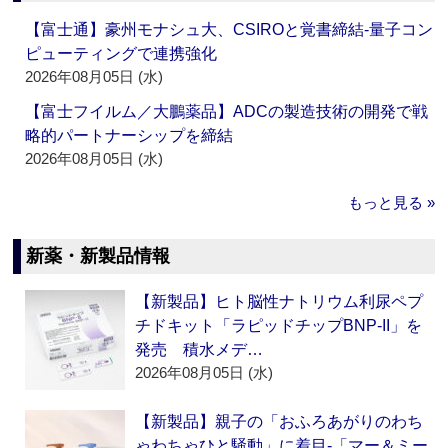
【富士通】豪州モナシュ大、CSIROと覚書締結‐量子コン
ピューティングで連携強化
2026年08月05日 (水)
【富士フイルム／大鵬薬品】ADCの製造技術の開発で戦
略的パートナーシップを締結
2026年08月05日 (水)
もっと見る »
新薬・新製品情報
【新製品】ヒト脳性ナトリウム利尿ペプ
チドキット「ラピッドチップBNP-II」を
発売 積水メデ…
2026年08月05日 (水)
【新製品】親子の「おふろあがりのわち
ゃわちゃひと騒動」に着目‐「マー＆ミー