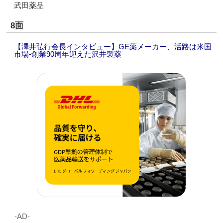
武田薬品
8面
【澤井弘行会長インタビュー】GE薬メーカー、活路は米国
市場‐創業90周年迎えた沢井製薬
‐AD‐