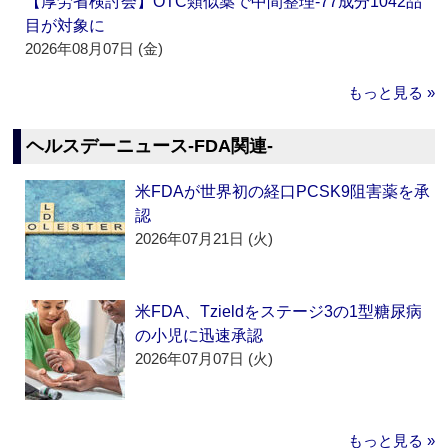
【厚労省検討会】OTC類似薬で中間整理‐77成分1042品
目が対象に
2026年08月07日 (金)
もっと見る »
ヘルスデーニュース‐FDA関連‐
米FDAが世界初の経口PCSK9阻害薬を承
認
2026年07月21日 (火)
米FDA、Tzieldをステージ3の1型糖尿病
の小児に迅速承認
2026年07月07日 (火)
もっと見る »