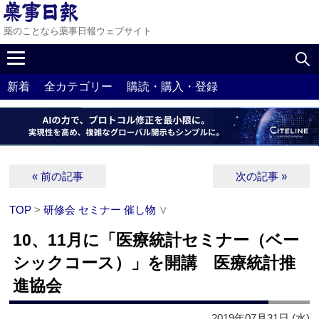
薬のことなら薬事日報ウェブサイト
新着
全カテゴリー
購読・購入・登録
« 前の記事
次の記事 »
TOP
>
研修会 セミナー 催し物
∨
10、11月に「医療統計セミナー（ベー
シックコース）」を開講 医療統計推
進協会
2019年07月31日 (水)