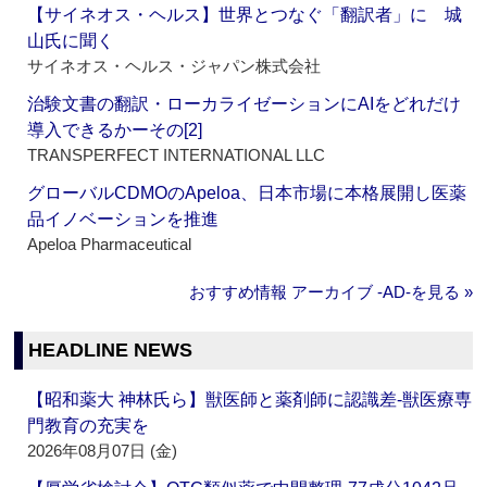
【サイネオス・ヘルス】世界とつなぐ「翻訳者」に 城
山氏に聞く
サイネオス・ヘルス・ジャパン株式会社
治験文書の翻訳・ローカライゼーションにAIをどれだけ
導入できるかーその[2]
TRANSPERFECT INTERNATIONAL LLC
グローバルCDMOのApeloa、日本市場に本格展開し医薬
品イノベーションを推進
Apeloa Pharmaceutical
おすすめ情報 アーカイブ ‐AD‐を見る »
HEADLINE NEWS
【昭和薬大 神林氏ら】獣医師と薬剤師に認識差‐獣医療専
門教育の充実を
2026年08月07日 (金)