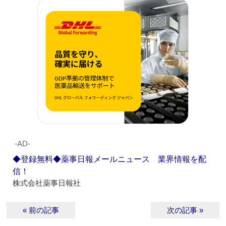
‐AD‐
◆登録無料◆薬事日報メールニュース 業界情報を配
信！
株式会社薬事日報社
« 前の記事
次の記事 »