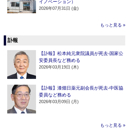
イノベーション）
2026年07月31日 (金)
もっと見る »
訃報
【訃報】松本純元衆院議員が死去‐国家公
安委員長など務める
2026年03月19日 (木)
【訃報】漆畑日薬元副会長が死去‐中医協
委員など務める
2026年03月09日 (月)
もっと見る »