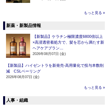
もっと見る »
新薬・新製品情報
【新製品】ケラチン極限濃度6800倍以上
×高浸透密着処方で、髪を芯から満たす新
ヘアケアブラン…
2026年08月07日 (金)
【新製品】ハイゼントラを新発売‐高用量化で投与本数削
減 CSLベーリング
2026年08月07日 (金)
もっと見る »
人事・組織