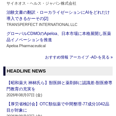
サイネオス・ヘルス・ジャパン株式会社
治験文書の翻訳・ローカライゼーションにAIをどれだけ
導入できるかーその[2]
TRANSPERFECT INTERNATIONAL LLC
グローバルCDMOのApeloa、日本市場に本格展開し医薬
品イノベーションを推進
Apeloa Pharmaceutical
おすすめ情報 アーカイブ ‐AD‐を見る »
HEADLINE NEWS
【昭和薬大 神林氏ら】獣医師と薬剤師に認識差‐獣医療専
門教育の充実を
2026年08月07日 (金)
【厚労省検討会】OTC類似薬で中間整理‐77成分1042品
目が対象に