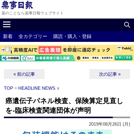
薬のことなら薬事日報ウェブサイト
新着
全カテゴリー
購読・購入・登録
« 前の記事
次の記事 »
TOP
>
HEADLINE NEWS
∨
癌遺伝子パネル検査、保険算定見直し
を‐臨床検査関連団体が声明
2019年08月26日 (月)