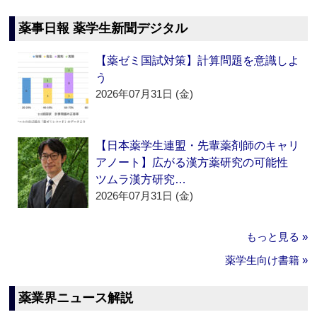
薬事日報 薬学生新聞デジタル
【薬ゼミ国試対策】計算問題を意識しよ
う
2026年07月31日 (金)
【日本薬学生連盟・先輩薬剤師のキャリ
アノート】広がる漢方薬研究の可能性
ツムラ漢方研究…
2026年07月31日 (金)
もっと見る »
薬学生向け書籍 »
薬業界ニュース解説