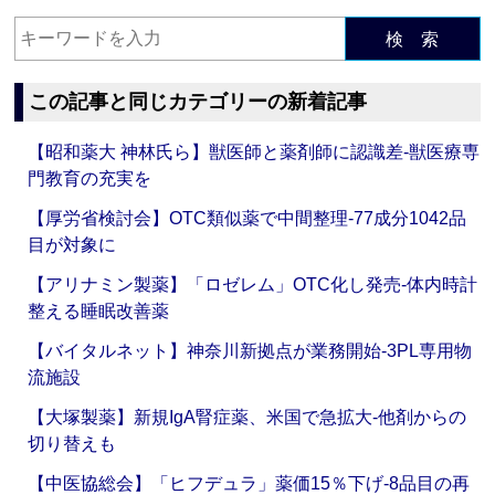
検 索
この記事と同じカテゴリーの新着記事
【昭和薬大 神林氏ら】獣医師と薬剤師に認識差‐獣医療専
門教育の充実を
【厚労省検討会】OTC類似薬で中間整理‐77成分1042品
目が対象に
【アリナミン製薬】「ロゼレム」OTC化し発売‐体内時計
整える睡眠改善薬
【バイタルネット】神奈川新拠点が業務開始‐3PL専用物
流施設
【大塚製薬】新規IgA腎症薬、米国で急拡大‐他剤からの
切り替えも
【中医協総会】「ヒフデュラ」薬価15％下げ‐8品目の再