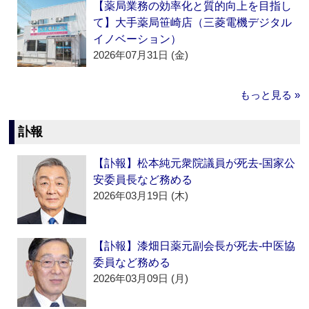
【薬局業務の効率化と質的向上を目指し
て】大手薬局笹崎店（三菱電機デジタル
イノベーション）
2026年07月31日 (金)
もっと見る »
訃報
【訃報】松本純元衆院議員が死去‐国家公
安委員長など務める
2026年03月19日 (木)
【訃報】漆畑日薬元副会長が死去‐中医協
委員など務める
2026年03月09日 (月)