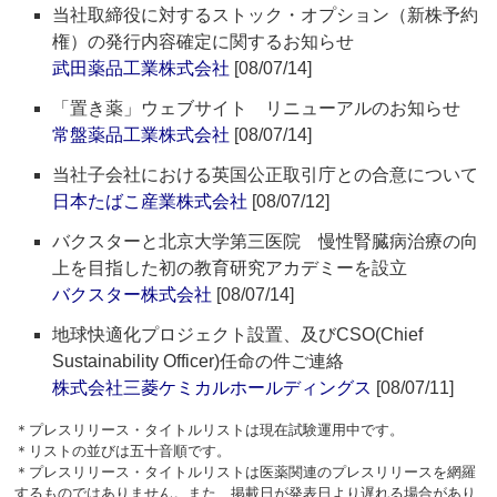
当社取締役に対するストック・オプション（新株予約
権）の発行内容確定に関するお知らせ
武田薬品工業株式会社
[08/07/14]
「置き薬」ウェブサイト リニューアルのお知らせ
常盤薬品工業株式会社
[08/07/14]
当社子会社における英国公正取引庁との合意について
日本たばこ産業株式会社
[08/07/12]
バクスターと北京大学第三医院 慢性腎臓病治療の向
上を目指した初の教育研究アカデミーを設立
バクスター株式会社
[08/07/14]
地球快適化プロジェクト設置、及びCSO(Chief
Sustainability Officer)任命の件ご連絡
株式会社三菱ケミカルホールディングス
[08/07/11]
＊プレスリリース・タイトルリストは現在試験運用中です。
＊リストの並びは五十音順です。
＊プレスリリース・タイトルリストは医薬関連のプレスリリースを網羅
するものではありません。また、掲載日が発表日より遅れる場合があり