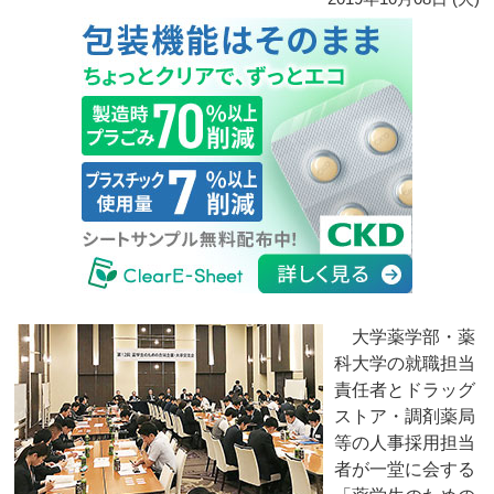
大学薬学部・薬
科大学の就職担当
責任者とドラッグ
ストア・調剤薬局
等の人事採用担当
者が一堂に会する