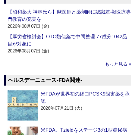
【昭和薬大 神林氏ら】獣医師と薬剤師に認識差‐獣医療専
門教育の充実を
2026年08月07日 (金)
【厚労省検討会】OTC類似薬で中間整理‐77成分1042品
目が対象に
2026年08月07日 (金)
もっと見る »
ヘルスデーニュース‐FDA関連‐
米FDAが世界初の経口PCSK9阻害薬を承
認
2026年07月21日 (火)
米FDA、Tzieldをステージ3の1型糖尿病