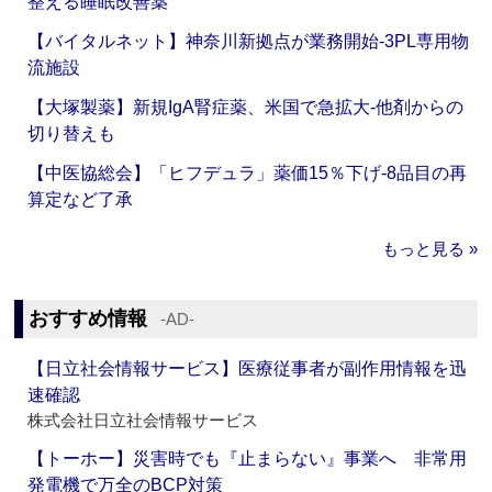
整える睡眠改善薬
【バイタルネット】神奈川新拠点が業務開始‐3PL専用物
流施設
【大塚製薬】新規IgA腎症薬、米国で急拡大‐他剤からの
切り替えも
【中医協総会】「ヒフデュラ」薬価15％下げ‐8品目の再
算定など了承
もっと見る »
おすすめ情報
‐AD‐
【日立社会情報サービス】医療従事者が副作用情報を迅
速確認
株式会社日立社会情報サービス
【トーホー】災害時でも『止まらない』事業へ 非常用
発電機で万全のBCP対策