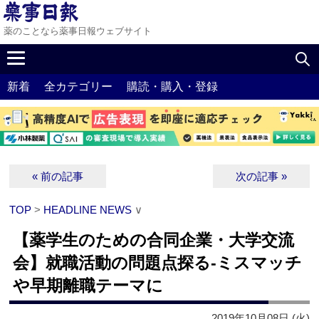
薬のことなら薬事日報ウェブサイト
新着
全カテゴリー
購読・購入・登録
« 前の記事
次の記事 »
TOP
>
HEADLINE NEWS
∨
【薬学生のための合同企業・大学交流
会】就職活動の問題点探る‐ミスマッチ
や早期離職テーマに
2019年10月08日 (火)