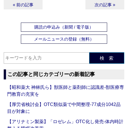
« 前の記事
次の記事 »
購読の申込み（新聞 / 電子版）
メールニュースの登録（無料）
検 索
この記事と同じカテゴリーの新着記事
【昭和薬大 神林氏ら】獣医師と薬剤師に認識差‐獣医療専
門教育の充実を
【厚労省検討会】OTC類似薬で中間整理‐77成分1042品
目が対象に
【アリナミン製薬】「ロゼレム」OTC化し発売‐体内時計