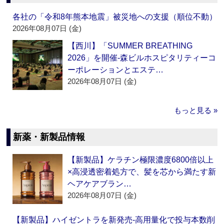
各社の「令和8年熊本地震」被災地への支援（順位不動）
2026年08月07日 (金)
【西川】「SUMMER BREATHING
2026」を開催‐森ビルホスピタリティーコ
ーポレーションとエステ…
2026年08月07日 (金)
もっと見る »
新薬・新製品情報
【新製品】ケラチン極限濃度6800倍以上
×高浸透密着処方で、髪を芯から満たす新
ヘアケアブラン…
2026年08月07日 (金)
【新製品】ハイゼントラを新発売‐高用量化で投与本数削