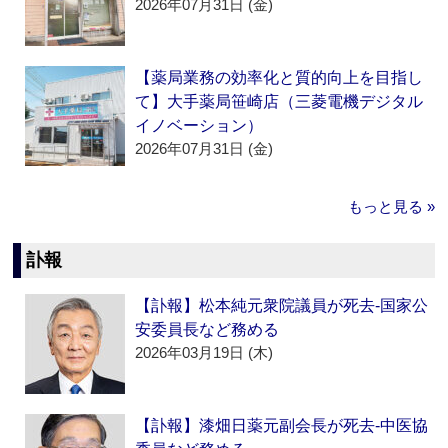
2026年07月31日 (金)
【薬局業務の効率化と質的向上を目指し
て】大手薬局笹崎店（三菱電機デジタル
イノベーション）
2026年07月31日 (金)
もっと見る »
訃報
【訃報】松本純元衆院議員が死去‐国家公
安委員長など務める
2026年03月19日 (木)
【訃報】漆畑日薬元副会長が死去‐中医協