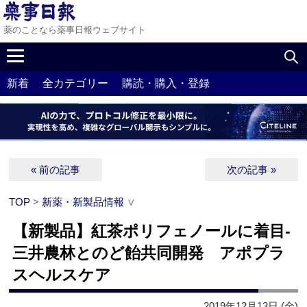
薬のことなら薬事日報ウェブサイト
新着
全カテゴリー
購読・購入・登録
« 前の記事
次の記事 »
TOP
>
新薬・新製品情報
∨
【新製品】紅茶ポリフェノールに着目‐
三井農林とのど飴共同開発 アポプラ
スヘルスケア
2019年12月13日 (金)