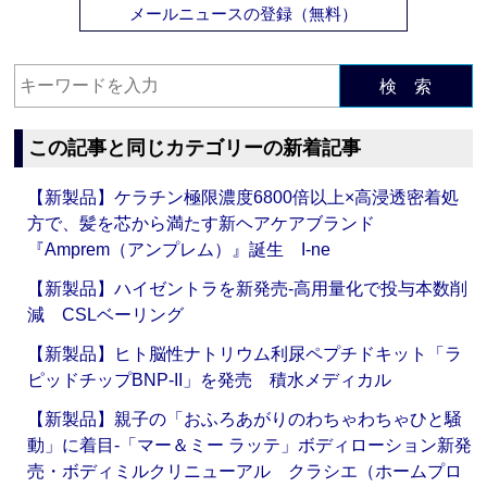
メールニュースの登録（無料）
検 索
この記事と同じカテゴリーの新着記事
【新製品】ケラチン極限濃度6800倍以上×高浸透密着処
方で、髪を芯から満たす新ヘアケアブランド
『Amprem（アンプレム）』誕生 I-ne
【新製品】ハイゼントラを新発売‐高用量化で投与本数削
減 CSLベーリング
【新製品】ヒト脳性ナトリウム利尿ペプチドキット「ラ
ピッドチップBNP-II」を発売 積水メディカル
【新製品】親子の「おふろあがりのわちゃわちゃひと騒
動」に着目‐「マー＆ミー ラッテ」ボディローション新発
売・ボディミルクリニューアル クラシエ（ホームプロ