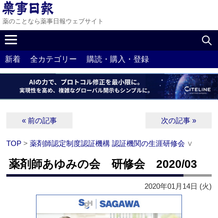
薬のことなら薬事日報ウェブサイト
新着
全カテゴリー
購読・購入・登録
« 前の記事
次の記事 »
TOP
>
薬剤師認定制度認証機構 認証機関の生涯研修会
∨
薬剤師あゆみの会 研修会 2020/03
2020年01月14日 (火)