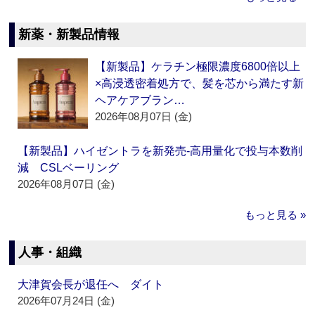
新薬・新製品情報
【新製品】ケラチン極限濃度6800倍以上
×高浸透密着処方で、髪を芯から満たす新
ヘアケアブラン…
2026年08月07日 (金)
【新製品】ハイゼントラを新発売‐高用量化で投与本数削
減 CSLベーリング
2026年08月07日 (金)
もっと見る »
人事・組織
大津賀会長が退任へ ダイト
2026年07月24日 (金)