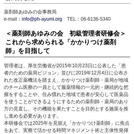
薬剤師あゆみの会事務局
e-mail：
info@ph-ayumi.org
TEL：06-6136-5340
＜薬剤師あゆみの会 初級管理者研修会＞
これから求められる「かかりつけ薬剤
師」を目指して
管理者は、厚生労働省が2015年10月23日に公表した「患
者のための薬局ビジョン」並びに2019年12月4日に公布さ
れた改正薬機法を踏まえ、かかりつけ薬剤師・薬局が地域
のチーム医療の一員として服薬情報の一元的・継続的な把
握をすることや、住み慣れた地域で患者が安心して医薬品
を使うことができるようにするための薬剤師・薬局のあり
方の見直し、その機能を果たすことを目的とする施策を推
し進める必要があります。
本研修会では2025年を見据え「かかりつけ薬剤師」に焦点
をあて、実務で活かせる時間マネジメント術と主体性発揮