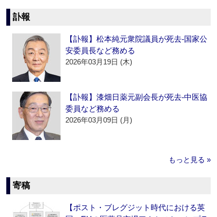
訃報
【訃報】松本純元衆院議員が死去‐国家公
安委員長など務める
2026年03月19日 (木)
【訃報】漆畑日薬元副会長が死去‐中医協
委員など務める
2026年03月09日 (月)
もっと見る »
寄稿
【ポスト・ブレグジット時代における英