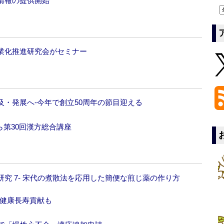
情報の提供開始
業化推進研究会がセミナー
・発展へ‐今年で創立50周年の節目迎える
ら第30回漢方総合講座
究 7‐ 宋代の煮散法を応用した簡便な煎じ薬の作り方
や健康長寿貢献も