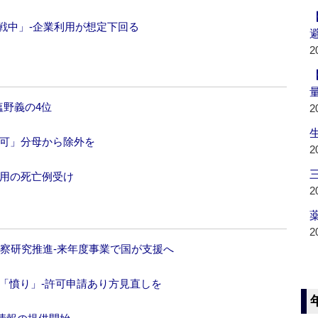
で苦戦中」‐企業利用が想定下回る
2
塩野義の4位
2
不可」分母から除外を
2
作用の死亡例受け
2
薬
2
察研究推進‐来年度事業で国が支援へ
「憤り」‐許可申請あり方見直しを