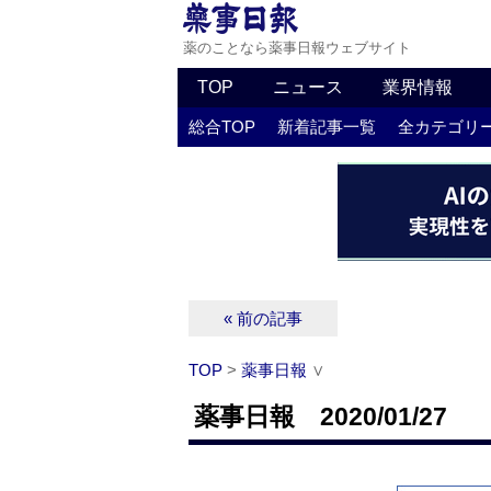
薬のことなら薬事日報ウェブサイト
TOP
ニュース
業界情報
総合TOP
新着記事一覧
全カテゴリ
« 前の記事
TOP
>
薬事日報
∨
薬事日報 2020/01/27