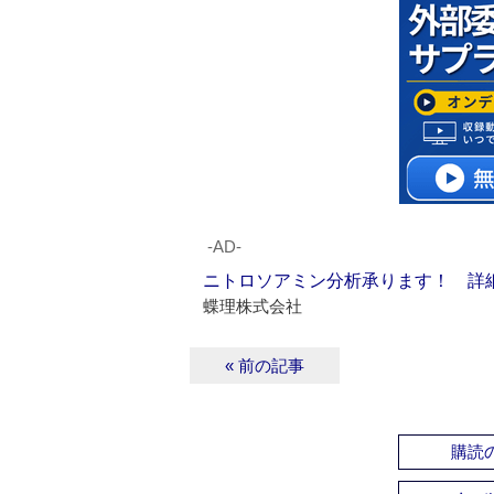
‐AD‐
ニトロソアミン分析承ります！ 詳
蝶理株式会社
« 前の記事
購読の