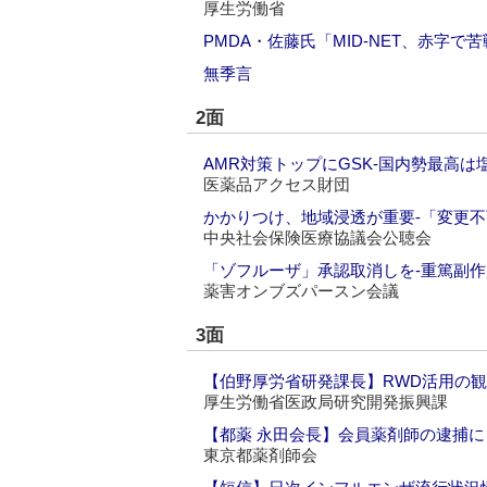
厚生労働省
PMDA・佐藤氏「MID-NET、赤字
無季言
2面
AMR対策トップにGSK‐国内勢最高は
医薬品アクセス財団
かかりつけ、地域浸透が重要‐「変更
中央社会保険医療協議会公聴会
「ゾフルーザ」承認取消しを‐重篤副
薬害オンブズパースン会議
3面
【伯野厚労省研発課長】RWD活用の観
厚生労働省医政局研究開発振興課
【都薬 永田会長】会員薬剤師の逮捕に
東京都薬剤師会