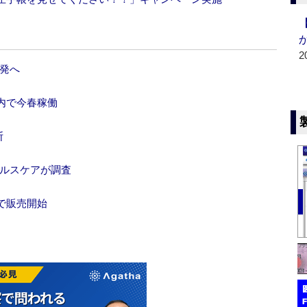
2
発へ
内で今春稼働
断
ヘルスケアが調査
で販売開始