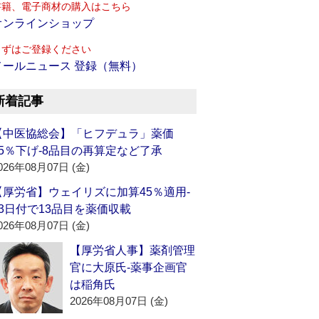
書籍、電子商材の購入はこちら
オンラインショップ
まずはご登録ください
メールニュース 登録（無料）
新着記事
【中医協総会】「ヒフデュラ」薬価
15％下げ‐8品目の再算定など了承
026年08月07日 (金)
【厚労省】ウェイリズに加算45％適用‐
13日付で13品目を薬価収載
026年08月07日 (金)
【厚労省人事】薬剤管理
官に大原氏‐薬事企画官
は稲角氏
2026年08月07日 (金)