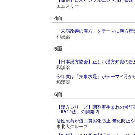
【短信】日次インフルエンザ流行状況
エムスリー
4面
「未病改善の漢方」をテーマに漢方産
和漢薬
5面
【日本漢方協会】正しい漢方知識の普及
和漢薬
今年度は「実事求是」がテーマ‐4月か
和漢薬
6面
【漢方シリーズ】調剤室生まれの考証研
「IPCD法」の開発[2]
活性硫黄が蛋白質劣化防止‐老化防止
東北大グループ