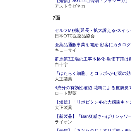
【短信】SGLT2阻害剤「フォシーガ
アストラゼネカ
7面
セルフM税制延長・拡大訴える‐スイ
日本OTC医薬品協会
医薬品通販事業を開始‐顧客にカタロ
キューサイ
群馬第3工場の工事本格化‐単価下落は
白十字
「はたらく細胞」とコラボ‐かぜ薬の
大正製薬
4成分の有効性確認‐花粉による皮膚炎
ロート製薬
【短信】「リポビタン冬の大感謝キャ
大正製薬
【新製品】「Ban爽感さっぱりシャワ
ライオン
【短信】「あなたのおくすり手帳・血