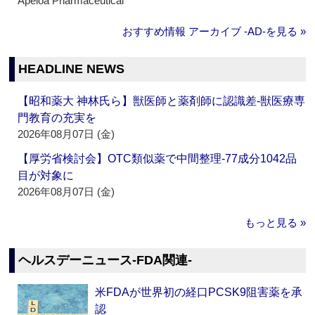
Apeloa Pharmaceutical
おすすめ情報 アーカイブ ‐AD‐を見る »
HEADLINE NEWS
【昭和薬大 神林氏ら】獣医師と薬剤師に認識差‐獣医療専
門教育の充実を
2026年08月07日 (金)
【厚労省検討会】OTC類似薬で中間整理‐77成分1042品
目が対象に
2026年08月07日 (金)
もっと見る »
ヘルスデーニュース‐FDA関連‐
米FDAが世界初の経口PCSK9阻害薬を承
認