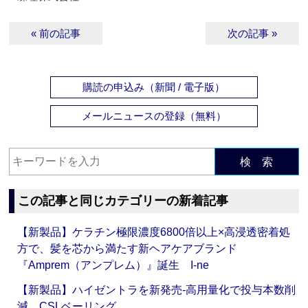
« 前の記事
次の記事 »
購読の申込み（新聞 / 電子版）
メールニュースの登録（無料）
検 索
この記事と同じカテゴリーの新着記事
【新製品】ケラチン極限濃度6800倍以上×高浸透密着処
方で、髪を芯から満たす新ヘアケアブランド
『Amprem（アンプレム）』誕生 I-ne
【新製品】ハイゼントラを新発売‐高用量化で投与本数削
減 CSLベーリング