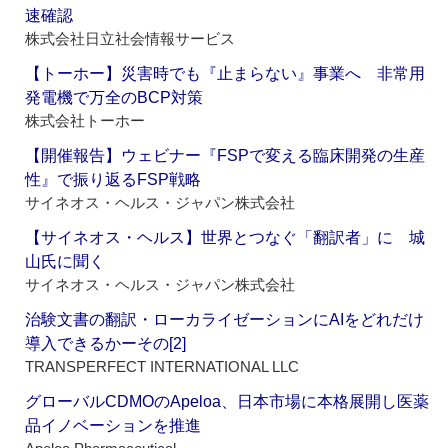
速確認
株式会社日立社会情報サービス
【トーホー】災害時でも『止まらない』事業へ 非常用
発電機で万全のBCP対策
株式会社トーホー
【開催報告】ウェビナー『FSPで変える臨床開発の生産
性』で振り返るFSP戦略
サイネオス・ヘルス・ジャパン株式会社
【サイネオス・ヘルス】世界とつなぐ「翻訳者」に 城
山氏に聞く
サイネオス・ヘルス・ジャパン株式会社
治験文書の翻訳・ローカライゼーションにAIをどれだけ
導入できるかーその[2]
TRANSPERFECT INTERNATIONAL LLC
グローバルCDMOのApeloa、日本市場に本格展開し医薬
品イノベーションを推進