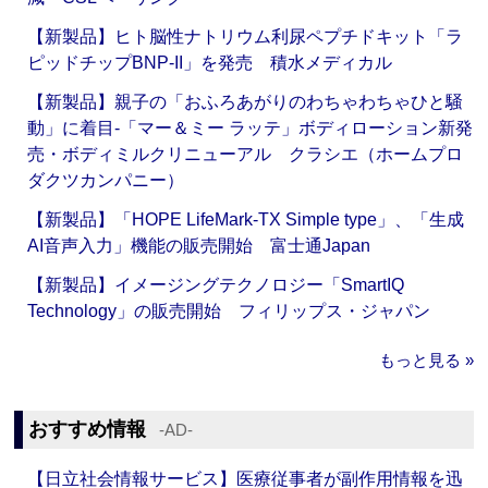
【新製品】ヒト脳性ナトリウム利尿ペプチドキット「ラ
ピッドチップBNP-II」を発売 積水メディカル
【新製品】親子の「おふろあがりのわちゃわちゃひと騒
動」に着目‐「マー＆ミー ラッテ」ボディローション新発
売・ボディミルクリニューアル クラシエ（ホームプロ
ダクツカンパニー）
【新製品】「HOPE LifeMark-TX Simple type」、「生成
AI音声入力」機能の販売開始 富士通Japan
【新製品】イメージングテクノロジー「SmartIQ
Technology」の販売開始 フィリップス・ジャパン
もっと見る »
おすすめ情報
‐AD‐
【日立社会情報サービス】医療従事者が副作用情報を迅