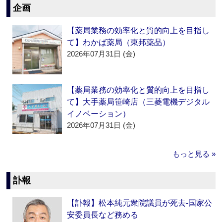
企画
【薬局業務の効率化と質的向上を目指し
て】わかば薬局（東邦薬品）
2026年07月31日 (金)
【薬局業務の効率化と質的向上を目指し
て】大手薬局笹崎店（三菱電機デジタル
イノベーション）
2026年07月31日 (金)
もっと見る »
訃報
【訃報】松本純元衆院議員が死去‐国家公
安委員長など務める