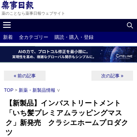
薬のことなら薬事日報ウェブサイト
新着
全カテゴリー
購読・購入・登録
« 前の記事
次の記事 »
TOP
>
新薬・新製品情報
∨
【新製品】インバストリートメント
「いち髪プレミアムラッピングマス
ク」新発売 クラシエホームプロダク
ツ