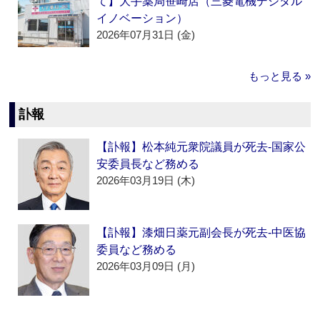
て】大手薬局笹崎店（三菱電機デジタル
イノベーション）
2026年07月31日 (金)
もっと見る »
訃報
【訃報】松本純元衆院議員が死去‐国家公
安委員長など務める
2026年03月19日 (木)
【訃報】漆畑日薬元副会長が死去‐中医協
委員など務める
2026年03月09日 (月)