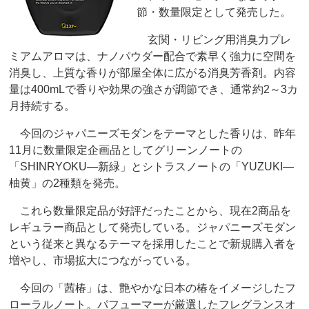
節・数量限定として発売した。
玄関・リビング用消臭力プレ
ミアムアロマは、ナノパウダー配合で素早く強力に空間を
消臭し、上質な香りが部屋全体に広がる消臭芳香剤。内容
量は400mLで香りや効果の強さが調節でき、通常約2～3カ
月持続する。
今回のジャパニーズモダンをテーマとした香りは、昨年
11月に数量限定企画品としてグリーンノートの
「SHINRYOKU―新緑」とシトラスノートの「YUZUKI―
柚黄」の2種類を発売。
これら数量限定品が好評だったことから、現在2商品を
レギュラー商品として発売している。ジャパニーズモダン
という従来と異なるテーマを採用したことで新規購入者を
増やし、市場拡大につながっている。
今回の「茜椿」は、艶やかな日本の椿をイメージしたフ
ローラルノート。パフューマーが厳選したフレグランスオ