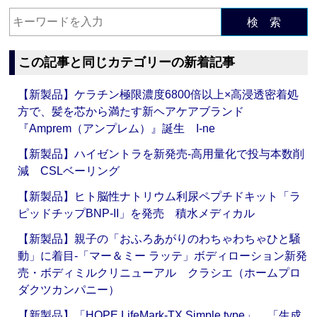
検 索
この記事と同じカテゴリーの新着記事
【新製品】ケラチン極限濃度6800倍以上×高浸透密着処
方で、髪を芯から満たす新ヘアケアブランド
『Amprem（アンプレム）』誕生 I-ne
【新製品】ハイゼントラを新発売‐高用量化で投与本数削
減 CSLベーリング
【新製品】ヒト脳性ナトリウム利尿ペプチドキット「ラ
ピッドチップBNP-II」を発売 積水メディカル
【新製品】親子の「おふろあがりのわちゃわちゃひと騒
動」に着目‐「マー＆ミー ラッテ」ボディローション新発
売・ボディミルクリニューアル クラシエ（ホームプロ
ダクツカンパニー）
【新製品】「HOPE LifeMark-TX Simple type」、「生成