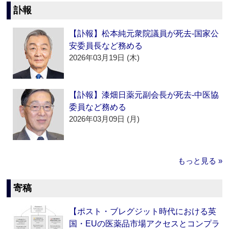
訃報
【訃報】松本純元衆院議員が死去‐国家公
安委員長など務める
2026年03月19日 (木)
【訃報】漆畑日薬元副会長が死去‐中医協
委員など務める
2026年03月09日 (月)
もっと見る »
寄稿
【ポスト・ブレグジット時代における英
国・EUの医薬品市場アクセスとコンプラ