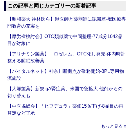
この記事と同じカテゴリーの新着記事
【昭和薬大 神林氏ら】獣医師と薬剤師に認識差‐獣医療専
門教育の充実を
【厚労省検討会】OTC類似薬で中間整理‐77成分1042品
目が対象に
【アリナミン製薬】「ロゼレム」OTC化し発売‐体内時計
整える睡眠改善薬
【バイタルネット】神奈川新拠点が業務開始‐3PL専用物
流施設
【大塚製薬】新規IgA腎症薬、米国で急拡大‐他剤からの
切り替えも
【中医協総会】「ヒフデュラ」薬価15％下げ‐8品目の再
算定など了承
もっと見る »