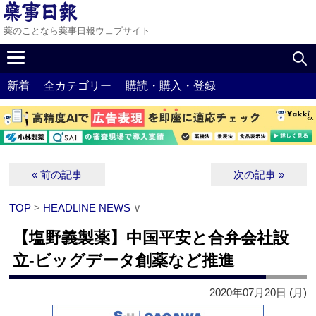
薬のことなら薬事日報ウェブサイト
新着
全カテゴリー
購読・購入・登録
« 前の記事
次の記事 »
TOP
>
HEADLINE NEWS
∨
【塩野義製薬】中国平安と合弁会社設
立‐ビッグデータ創薬など推進
2020年07月20日 (月)