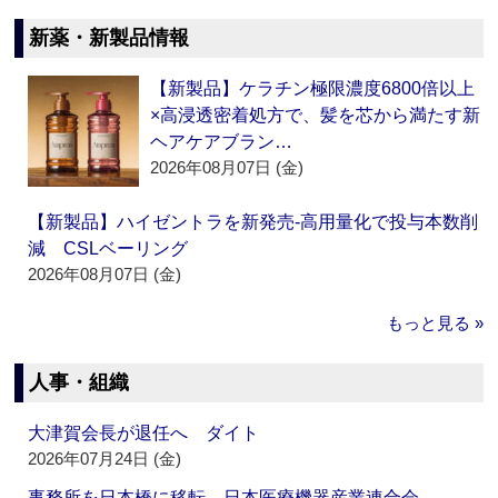
新薬・新製品情報
【新製品】ケラチン極限濃度6800倍以上
×高浸透密着処方で、髪を芯から満たす新
ヘアケアブラン…
2026年08月07日 (金)
【新製品】ハイゼントラを新発売‐高用量化で投与本数削
減 CSLベーリング
2026年08月07日 (金)
もっと見る »
人事・組織
大津賀会長が退任へ ダイト
2026年07月24日 (金)
事務所を日本橋に移転 日本医療機器産業連合会