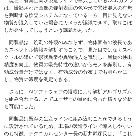
現在、製薬企業が製造ラインで導入しているCCDカメラ
は、撮影された画像の錠剤表面の色や形で異物混入の有無
を判断する検査システムになっている一方、目に見えない
物質が混入していた場合にカメラが認識できず、取りこぼ
しが発生してしまうという課題があった。
同製品は、錠剤の外観のみならず、物体固有の波長であ
るスペクトル情報を解析することで、見た目ではなくスペ
クトルの違いで形状異常や異物混入を識別し、異物の検出
精度を向上。物質の吸光特性の違いからモノを識別し、有
効成分量だけではなく、有効成分の分布までも明らかに
し、物質の濃度を測定できる。
さらに、AIソフトウェアの搭載により解析アルゴリズム
を組み合わせることでユーザーの目的に合った様々な分析
も可能にした。
同製品は既存の生産ラインに組み込むことができるよう
に設計されているため、工場の製造ラインで導入しやすい
のも特徴。テクニカルセンター長の新井武彦氏は、「これ