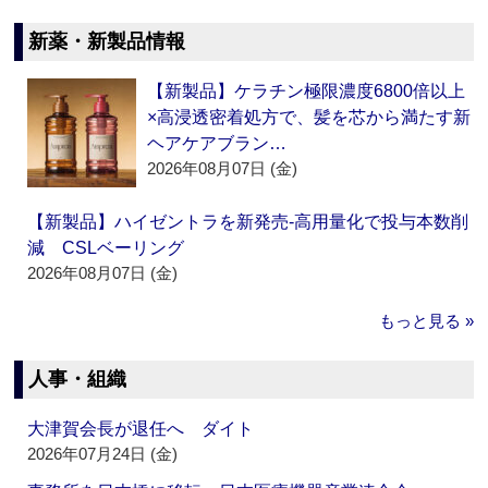
新薬・新製品情報
【新製品】ケラチン極限濃度6800倍以上
×高浸透密着処方で、髪を芯から満たす新
ヘアケアブラン…
2026年08月07日 (金)
【新製品】ハイゼントラを新発売‐高用量化で投与本数削
減 CSLベーリング
2026年08月07日 (金)
もっと見る »
人事・組織
大津賀会長が退任へ ダイト
2026年07月24日 (金)