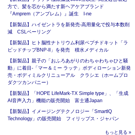
方で、髪を芯から満たす新ヘアケアブランド
『Amprem（アンプレム）』誕生 I-ne
【新製品】ハイゼントラを新発売‐高用量化で投与本数削
減 CSLベーリング
【新製品】ヒト脳性ナトリウム利尿ペプチドキット「ラ
ピッドチップBNP-II」を発売 積水メディカル
【新製品】親子の「おふろあがりのわちゃわちゃひと騒
動」に着目‐「マー＆ミー ラッテ」ボディローション新発
売・ボディミルクリニューアル クラシエ（ホームプロ
ダクツカンパニー）
【新製品】「HOPE LifeMark-TX Simple type」、「生成
AI音声入力」機能の販売開始 富士通Japan
【新製品】イメージングテクノロジー「SmartIQ
Technology」の販売開始 フィリップス・ジャパン
もっと見る »