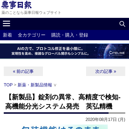
薬のことなら薬事日報ウェブサイト
新着
全カテゴリー
購読・購入・登録
« 前の記事
次の記事 »
TOP
>
新薬・新製品情報
∨
【新製品】錠剤の異常、高精度で検知‐
高機能分光システム発売 英弘精機
2020年08月17日 (月)