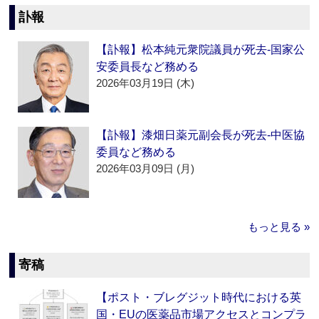
訃報
【訃報】松本純元衆院議員が死去‐国家公
安委員長など務める
2026年03月19日 (木)
【訃報】漆畑日薬元副会長が死去‐中医協
委員など務める
2026年03月09日 (月)
もっと見る »
寄稿
【ポスト・ブレグジット時代における英
国・EUの医薬品市場アクセスとコンプラ