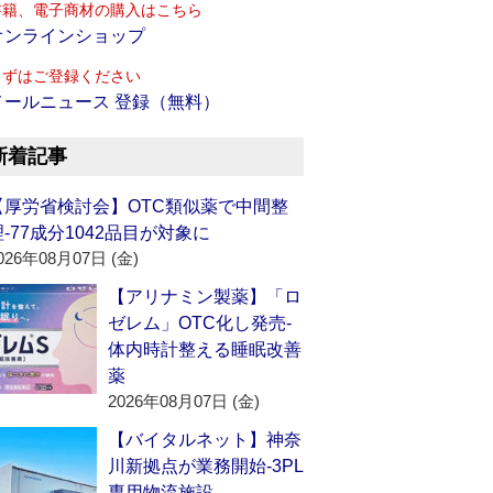
書籍、電子商材の購入はこちら
オンラインショップ
まずはご登録ください
メールニュース 登録（無料）
新着記事
【厚労省検討会】OTC類似薬で中間整
理‐77成分1042品目が対象に
026年08月07日 (金)
【アリナミン製薬】「ロ
ゼレム」OTC化し発売‐
体内時計整える睡眠改善
薬
2026年08月07日 (金)
【バイタルネット】神奈
川新拠点が業務開始‐3PL
専用物流施設